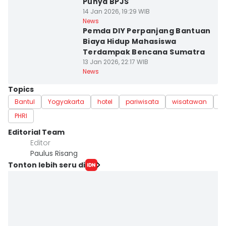
Punya BPJS
14 Jan 2026, 19:29 WIB
News
Pemda DIY Perpanjang Bantuan
Biaya Hidup Mahasiswa
Terdampak Bencana Sumatra
13 Jan 2026, 22:17 WIB
News
Topics
Bantul
Yogyakarta
hotel
pariwisata
wisatawan
L
PHRI
Editorial Team
Editor
Paulus Risang
Tonton lebih seru di