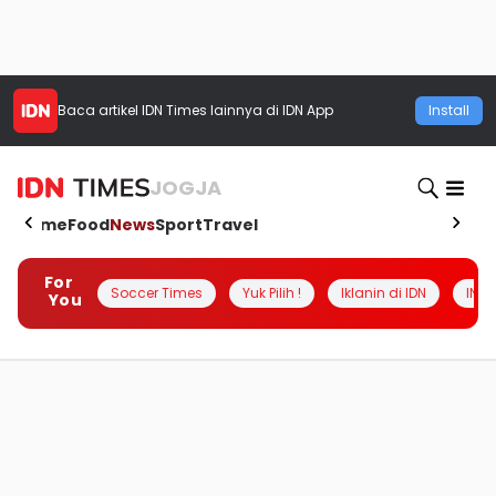
Baca artikel
IDN Times
lainnya di IDN App
Install
JOGJA
Home
Food
News
Sport
Travel
For
Soccer Times
Yuk Pilih !
Iklanin di IDN
INSI
You