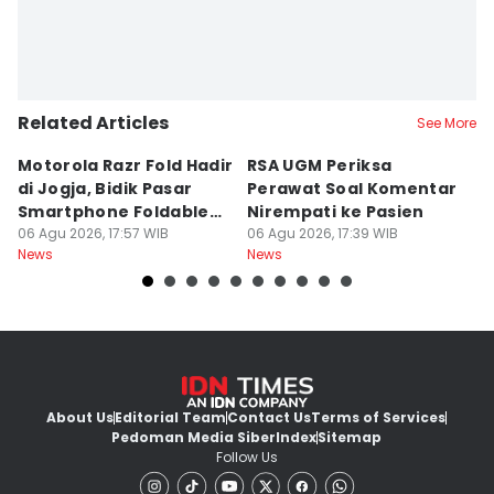
Related Articles
See More
Motorola Razr Fold Hadir
RSA UGM Periksa
A
di Jogja, Bidik Pasar
Perawat Soal Komentar
L
Smartphone Foldable
Nirempati ke Pasien
P
Premium
06 Agu 2026, 17:57 WIB
06 Agu 2026, 17:39 WIB
E
06
News
News
Ne
About Us
Editorial Team
Contact Us
Terms of Services
Pedoman Media Siber
Index
Sitemap
Follow Us