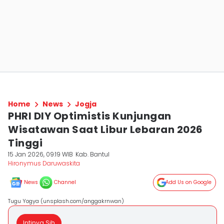
Home
News
Jogja
PHRI DIY Optimistis Kunjungan
Wisatawan Saat Libur Lebaran 2026
Tinggi
15 Jan 2026, 09:19 WIB
Kab. Bantul
Hironymus Daruwaskita
News
Channel
Add Us on Google
Tugu Yogya (unsplash.com/anggakrnwan)
Intinya Sih