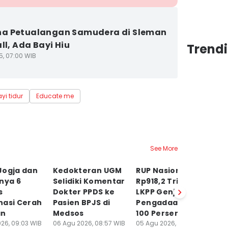
a Petualangan Samudera di Sleman
ll, Ada Bayi Hiu
Trend
5, 07:00 WIB
yi tidur
Educate me
See More
Jogja dan
Kedokteran UGM
RUP Nasional
V
nya 6
Selidiki Komentar
Rp918,2 Triliun,
D
s
Dokter PPDS ke
LKPP Genjot
BP
nasi Cerah
Pasien BPJS di
Pengadaan Digital
RS
an
Medsos
100 Persen
Kl
26, 09:03 WIB
06 Agu 2026, 08:57 WIB
05 Agu 2026, 19:53 WIB
05