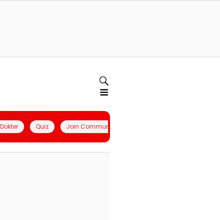
l Dokter
Quiz
Join Community