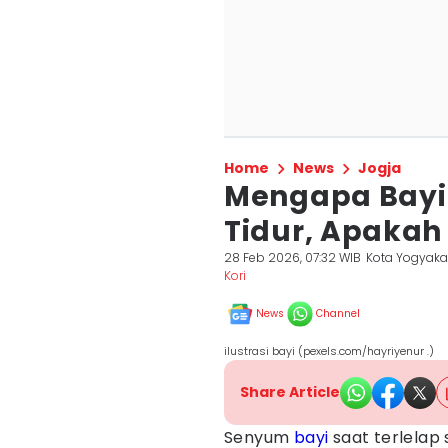
Home
News
Jogja
Mengapa Bayi
Tidur, Apakah
28 Feb 2026, 07:32 WIB
Kota Yogyaka
Kori
News
Channel
ilustrasi bayi (pexels.com/hayriyenur .)
Share Article
Senyum
bayi
saat terlelap 