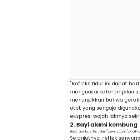
"Refleks tidur ini dapat ber
menguasai keterampilan sos
menunjukkan bahwa geraka
otot yang sengaja diguna
ekspresi wajah lainnya seir
2. Bayi alami kembung
ilustrasi bayi tertidur (pexels.com/jonath
Selanjutnya, reflek senyuma