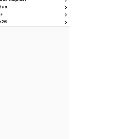
tus
FF
026