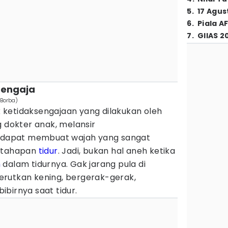
5
.
17 Agus
6
.
Piala A
7
.
GIIAS 2
isengaja
 Borba)
ek ketidaksengajaan yang dilakukan oleh
g dokter anak, melansir
i dapat membuat wajah yang sangat
i tahapan
tidur
. Jadi, bukan hal aneh ketika
m
dalam tidurnya. Gak jarang pula di
rutkan kening, bergerak-gerak,
birnya saat tidur.