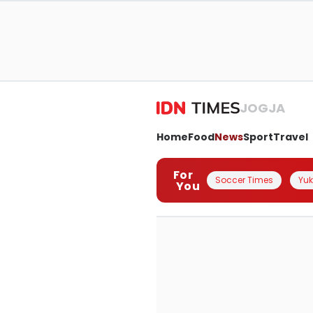
JOGJA
Home
Food
News
Sport
Travel
For
Soccer Times
Yuk 
You