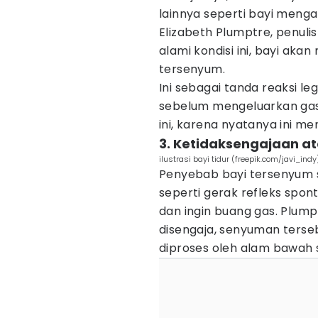
lainnya seperti bayi meng
Elizabeth Plumptre, penuli
alami kondisi ini, bayi aka
tersenyum.
Ini sebagai tanda reaksi le
sebelum mengeluarkan gas.
ini, karena nyatanya ini m
3. Ketidaksengajaan a
ilustrasi bayi tidur (freepik.com/javi_indy
Penyebab bayi tersenyum 
seperti gerak refleks spon
dan ingin buang gas. Plump
disengaja, senyuman terse
diproses oleh alam bawah sa