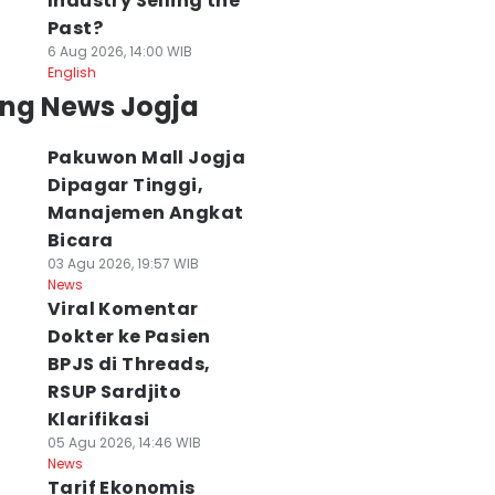
Industry Selling the
Past?
6 Aug 2026, 14:00 WIB
English
ing News Jogja
Pakuwon Mall Jogja
Dipagar Tinggi,
Manajemen Angkat
Bicara
03 Agu 2026, 19:57 WIB
News
Viral Komentar
Dokter ke Pasien
BPJS di Threads,
iral Komentar
Pemda DIY
Cara Perpanjang
RSUP Sardjito
okter ke Pasien
Tetapkan Perda
SIM Online lewat
JS di Threads,
Larangan
Aplikasi SINAR di
Klarifikasi
UP Sardjito
Perdagangan
HP, Gak Perlu
05 Agu 2026, 14:46 WIB
arifikasi
Daging Anjing
Antre
News
 Agu 2026, 14:46 WIB
Tarif Ekonomis
05 Agu 2026, 12:06 WIB
05 Agu 2026, 10:59 WI