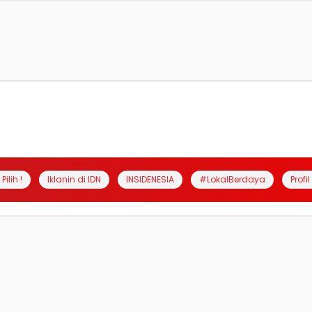
Pilih !
Iklanin di IDN
INSIDENESIA
#LokalBerdaya
Profi