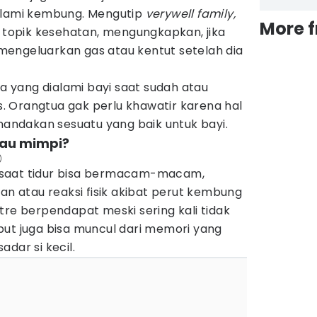
alami kembung. Mengutip
verywell family,
More 
s topik kesehatan, mengungkapkan, jika
n mengeluarkan gas atau kentut setelah dia
ga yang dialami bayi saat sudah atau
 Orangtua gak perlu khawatir karena hal
enandakan sesuatu yang baik untuk bayi.
tau mimpi?
)
saat tidur bisa bermacam-macam,
tan atau reaksi fisik akibat perut kembung
tre berpendapat meski sering kali tidak
but juga bisa muncul dari memori yang
dar si kecil.