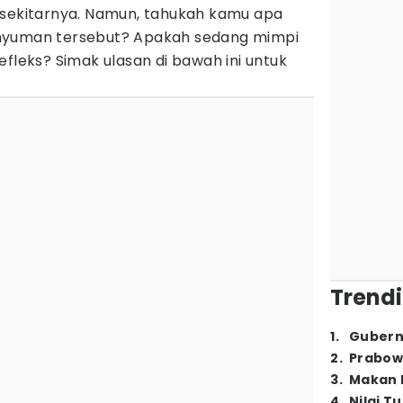
 sekitarnya. Namun, tahukah kamu apa
nyuman tersebut? Apakah sedang mimpi
efleks? Simak ulasan di bawah ini untuk
Trendi
1
.
Gubern
2
.
Prabow
3
.
Makan B
4
.
Nilai T