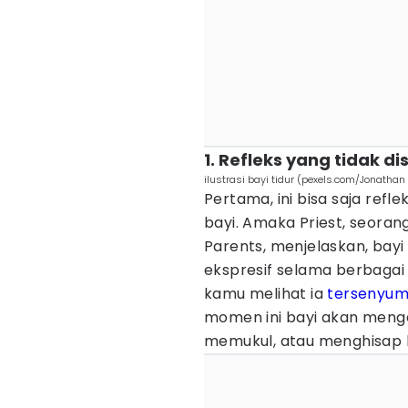
1. Refleks yang tidak d
ilustrasi bayi tidur (pexels.com/Jonathan
Pertama, ini bisa saja refl
bayi. Amaka Priest, seoran
Parents, menjelaskan, bay
ekspresif selama berbaga
kamu melihat ia
tersenyu
momen ini bayi akan menge
memukul, atau menghisap bi