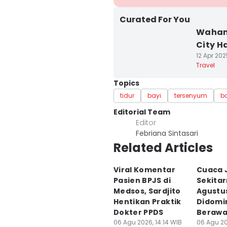
Curated For You
Wahan
City Ha
12 Apr 202
Travel
Topics
tidur
bayi
tersenyum
ba
Editorial Team
Editor
Febriana Sintasari
Related Articles
Viral Komentar
Cuaca 
Pasien BPJS di
Sekitar
Medsos, Sardjito
Agustu
Hentikan Praktik
Didomi
Dokter PPDS
Beraw
06 Agu 2026, 14:14 WIB
06 Agu 20