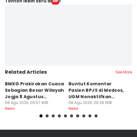
Tonton lebih seru di
Related Articles
See More
BMKG Prakirakan Cuaca
Buntut Komentar
Sr
Sebagian Besar Wilayah
Pasien BPJS di Medsos,
Ti
Jogja 8 Agustus
UGM Nonaktifkan
P
Berawan
08 Agu 2026, 09:57 WIB
Dokter PPDS
08 Agu 2026, 09:28 WIB
J
08
News
News
Ne