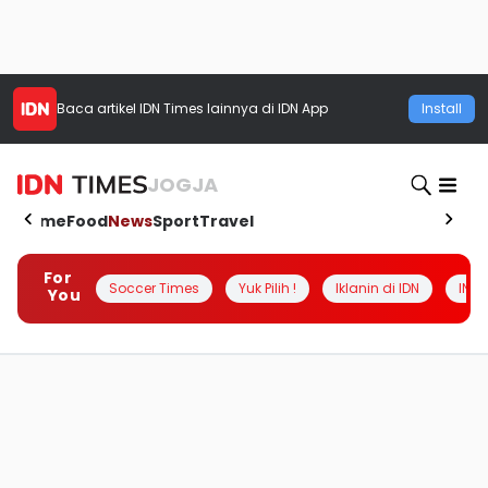
Baca artikel
IDN Times
lainnya di IDN App
Install
JOGJA
Home
Food
News
Sport
Travel
For
Soccer Times
Yuk Pilih !
Iklanin di IDN
INSI
You