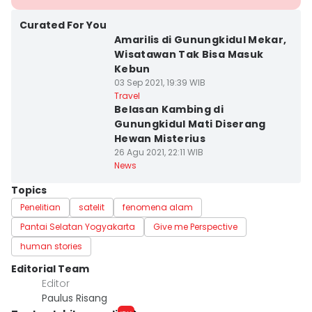
Curated For You
Amarilis di Gunungkidul Mekar,
Wisatawan Tak Bisa Masuk
Kebun
03 Sep 2021, 19:39 WIB
Travel
Belasan Kambing di
Gunungkidul Mati Diserang
Hewan Misterius
26 Agu 2021, 22:11 WIB
News
Topics
Penelitian
satelit
fenomena alam
Pantai Selatan Yogyakarta
Give me Perspective
human stories
Editorial Team
Editor
Paulus Risang