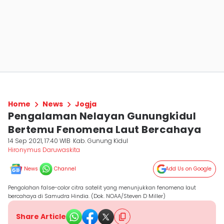
Home
News
Jogja
Pengalaman Nelayan Gunungkidul
Bertemu Fenomena Laut Bercahaya
14 Sep 2021, 17:40 WIB
Kab. Gunung Kidul
Hironymus Daruwaskita
News
Channel
Add Us on Google
Pengolahan false-color citra satelit yang menunjukkan fenomena laut
bercahaya di Samudra Hindia. (Dok. NOAA/Steven D Miller)
Share Article