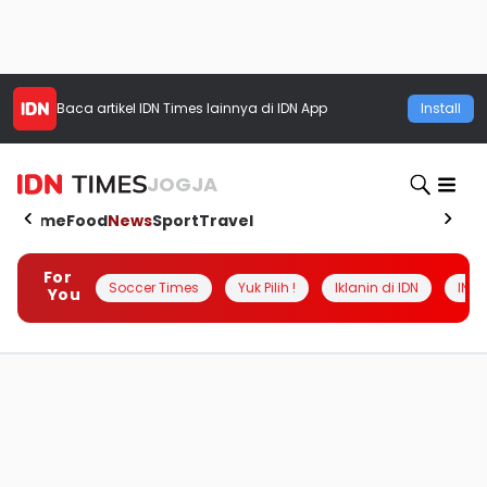
Baca artikel
IDN Times
lainnya di IDN App
Install
JOGJA
Home
Food
News
Sport
Travel
For
Soccer Times
Yuk Pilih !
Iklanin di IDN
INSI
You