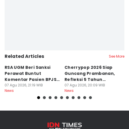
Related Articles
See More
RSA UGM Beri Sanksi
Cherrypop 2026 Siap
K
Perawat Buntut
Guncang Prambanan,
K
Komentar Pasien BPJS
Refleksi 5 Tahun
B
di Medsos
07 Agu 2026, 21:19 WIB
Perjalanan
07 Agu 2026, 20:09 WIB
J
07
News
News
Ne