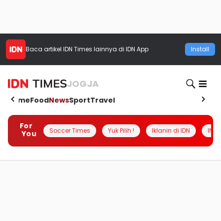
Baca artikel
IDN Times
lainnya di IDN App
Install
JOGJA
Home
Food
News
Sport
Travel
For
Soccer Times
Yuk Pilih !
Iklanin di IDN
INSI
You