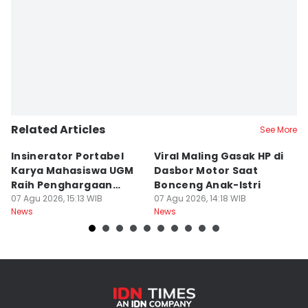
Related Articles
See More
Insinerator Portabel
Viral Maling Gasak HP di
M
Karya Mahasiswa UGM
Dasbor Motor Saat
di
Raih Penghargaan
Bonceng Anak-Istri
S
Internasional
07 Agu 2026, 15:13 WIB
07 Agu 2026, 14:18 WIB
P
06
News
News
Ne