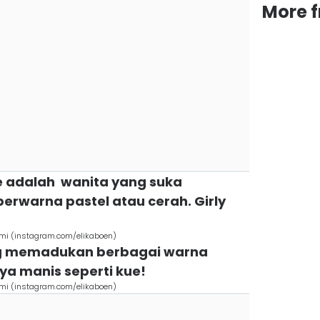
More 
ue adalah wanita yang suka
rwarna pastel atau cerah. Girly
i (instagram.com/elikaboen)
ang memadukan berbagai warna
a manis seperti kue!
i (instagram.com/elikaboen)