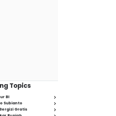
ng Topics
ur BI
o Subianto
ergizi Gratis
ukar Rupiah