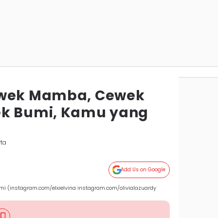
ewek Mamba, Cewek
ek Bumi, Kamu yang
rta
Add Us on Google
 (instagram.com/elxielvina instagram.com/olivialazuardy