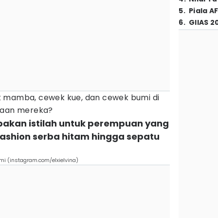
5
.
Piala A
6
.
GIIAS 2
k mamba, cewek kue, dan cewek bumi di
edaan mereka?
akan istilah untuk perempuan yang
shion serba hitam hingga sepatu
 (instagram.com/elxielvina)