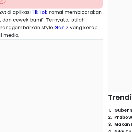
ion
di aplikasi
TikTok
ramai membicarakan
dan cewek bumi". Ternyata, istilah
 menggambarkan style
Gen Z
yang kerap
al media.
Trendi
1
.
Gubern
2
.
Prabow
3
.
Makan B
4
.
Nilai T