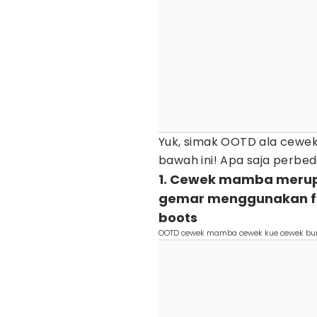
Yuk, simak OOTD ala cewe
bawah ini! Apa saja perb
1. Cewek mamba merup
gemar menggunakan fa
boots
OOTD cewek mamba cewek kue cewek bumi