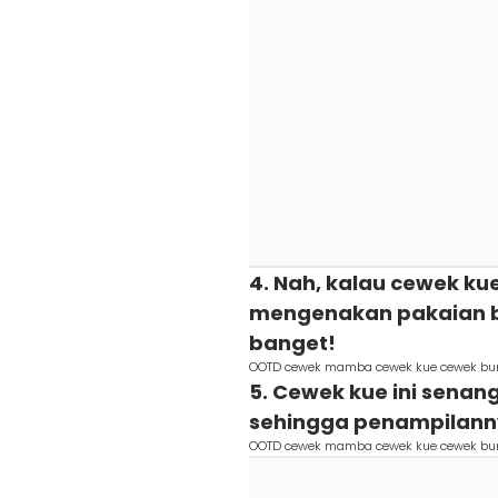
4. Nah, kalau cewek k
mengenakan pakaian be
banget!
OOTD cewek mamba cewek kue cewek bum
5. Cewek kue ini sen
sehingga penampilanny
OOTD cewek mamba cewek kue cewek bum