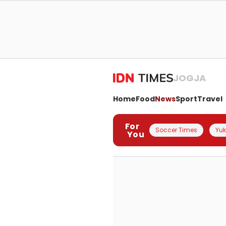
JOGJA
Home
Food
News
Sport
Travel
For
Soccer Times
Yuk 
You