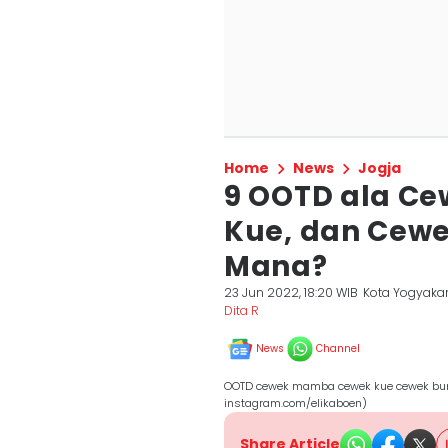
Home
News
Jogja
9 OOTD ala C
Kue, dan Cew
Mana?
23 Jun 2022, 18:20 WIB
Kota Yogyaka
Dita R
News
Channel
OOTD cewek mamba cewek kue cewek bumi
instagram.com/elikaboen)
Share Article