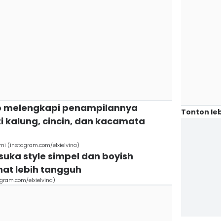
 melengkapi penampilannya
Tonton leb
i kalung, cincin, dan kacamata
 (instagram.com/elxielvina)
uka style simpel dan boyish
hat lebih tangguh
agram.com/elxielvina)