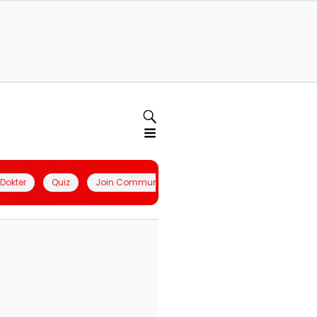
l Dokter
Quiz
Join Community