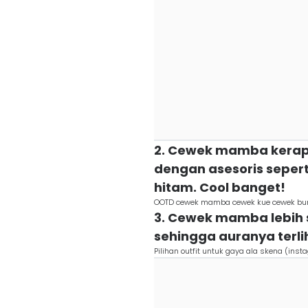
2. Cewek mamba kerap
dengan asesoris sepert
hitam. Cool banget!
OOTD cewek mamba cewek kue cewek bumi
3. Cewek mamba lebih s
sehingga auranya terli
Pilihan outfit untuk gaya ala skena (inst