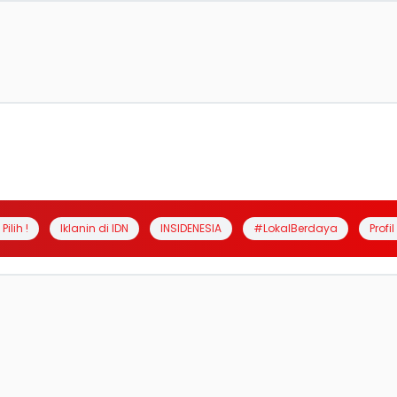
Pilih !
Iklanin di IDN
INSIDENESIA
#LokalBerdaya
Profi