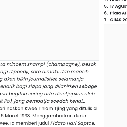
5
.
17 Agus
6
.
Piala A
7
.
GIIAS 2
esta minoem shampi (champagne), besok
agi dipoedji, sore dimaki, dan maasih
g aken bikin journalistiek selamanja
arik bagi siapa jang dilahirken sebage
ana begitoe sering ada dioetjapken oleh
it Po), jang pembatja soedah kenal…
dari naskah Kwee Thiam Tjing yang ditulis di
, 26 Maret 1938. Menggambarkan dunia
Kwee. Ia memberi judul
Pidato Hari Saptoe
.