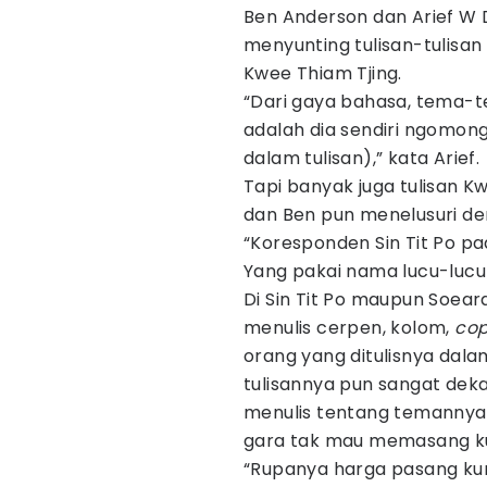
Ben Anderson dan Arief W D
menyunting tulisan-tulisa
Kwee Thiam Tjing.
“Dari gaya bahasa, tema-te
adalah dia sendiri ngomon
dalam tulisan),” kata Arief.
Tapi banyak juga tulisan 
dan Ben pun menelusuri den
“Koresponden Sin Tit Po pad
Yang pakai nama lucu-lucu j
Di Sin Tit Po maupun Soeara
menulis cerpen, kolom,
cop
orang yang ditulisnya dal
tulisannya pun sangat dek
menulis tentang temannya
gara tak mau memasang ku
“Rupanya harga pasang kun