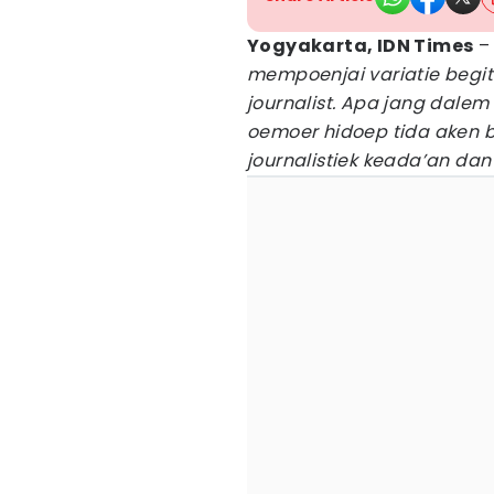
Yogyakarta, IDN Times
mempoenjai variatie begit
journalist. Apa jang dale
oemoer hidoep tida aken b
journalistiek keada’an da