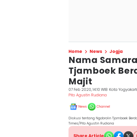
Home
News
Jogja
Nama Samaran
Tjamboek Ber
Majit
07 Feb 2020, 14:10 WIB
Kota Yogyakar
Pito Agustin Rudiana
News
Channel
Diskusi tentang Ngobrolin Tjamboek Berdo
Times/Pito Agustin Rudiana
Share Article