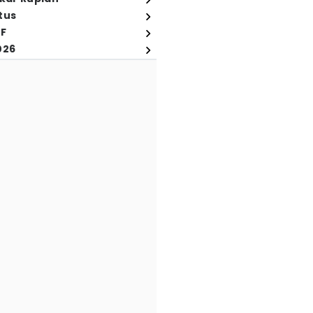
tus
FF
026