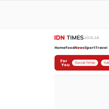
JOGJA
Home
Food
News
Sport
Travel
For
Soccer Times
Yuk 
You