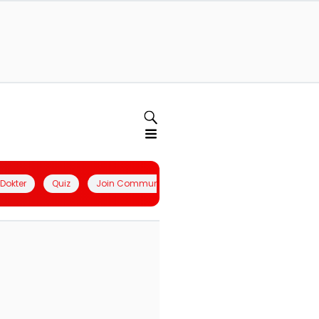
l Dokter
Quiz
Join Community