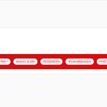
Pilih !
Iklanin di IDN
INSIDENESIA
#LokalBerdaya
Profi