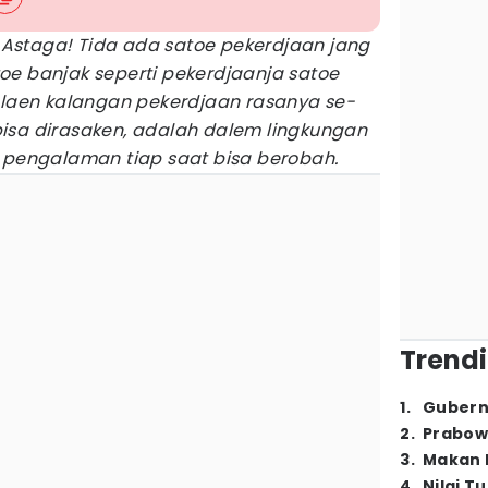
–
Astaga! Tida ada satoe pekerdjaan jang
oe banjak seperti pekerdjaanja satoe
m laen kalangan pekerdjaan rasanya se-
isa dirasaken, adalah dalem lingkungan
n pengalaman tiap saat bisa berobah.
Trendi
1
.
Gubern
2
.
Prabow
3
.
Makan B
4
.
Nilai T