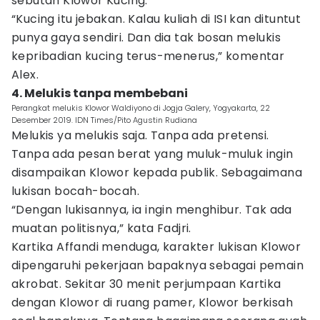
sebutan Klowor Kucing.
“Kucing itu jebakan. Kalau kuliah di ISI kan dituntut
punya gaya sendiri. Dan dia tak bosan melukis
kepribadian kucing terus-menerus,” komentar
Alex.
4. Melukis tanpa membebani
Perangkat melukis Klowor Waldiyono di Jogja Galery, Yogyakarta, 22
Desember 2019. IDN Times/Pito Agustin Rudiana
Melukis ya melukis saja. Tanpa ada pretensi.
Tanpa ada pesan berat yang muluk-muluk ingin
disampaikan Klowor kepada publik. Sebagaimana
lukisan bocah-bocah.
“Dengan lukisannya, ia ingin menghibur. Tak ada
muatan politisnya,” kata Fadjri.
Kartika Affandi menduga, karakter lukisan Klowor
dipengaruhi pekerjaan bapaknya sebagai pemain
akrobat. Sekitar 30 menit perjumpaan Kartika
dengan Klowor di ruang pamer, Klowor berkisah