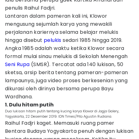
penulis Raihul Fadjri.
Lantaran dalam pameran kali ini, Klowor
mengusung sejumlah karya yang mewakili
perjalanan kariernya selama belajar melukis
hingga disebut
pelukis
sedari 1985 hingga 2019.
Angka 1985 adalah waktu ketika Klowor secara
formal mulai sinau melukis di Sekolah Menengah
Seni Rupa
(SMSR). Tercatat ada 140 lukisan, 50
sketsa, arsip berita tentang pameran-pameran
lampaunya, juga video proses berkesenian yang
dikurasi oleh dirinya bersama perupa Bayu
Wardhana.
1. Dulu hitam putih
Dua lukisan hitam putih tentang kucing karya Klowor di Jogja Galery,
Yogyakarta, 22 Desember 2019. IDN Times/Pito Agustin Rudiana.
Raihul Fadjri kaget. Memasuki ruang pamer
Bentara Budaya Yogyakarta penuh dengan lukisan