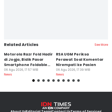
Related Articles
See More
Motorola Razr Fold Hadir
RSA UGM Periksa
A
di Jogja, Bidik Pasar
Perawat Soal Komentar
L
Smartphone Foldable
Nirempati ke Pasien
P
Premium
06 Agu 2026, 17:57 WIB
06 Agu 2026, 17:39 WIB
E
06
News
News
Ne
About Us
Editorial Team
Contact Us
Terms of Services