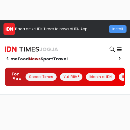
Baca artikel
IDN Times
lainnya di IDN App
Install
JOGJA
Home
Food
News
Sport
Travel
For
Soccer Times
Yuk Pilih !
Iklanin di IDN
INSI
You