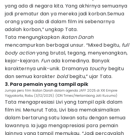
yang ada di negara kita. Yang akhirnya semuanya
jadi prematur dan ya mereka jadi korban.Semua
orang yang ada di dalam film ini sebenarnya
adalah korban,” ungkap Tata.
Tata mengungkapkan
Ikatan Darah
mencampurkan berbagai unsur. “Mixed begitu,
full
body action
yang brutal, tegang, menyenangkan,
kejar-kejaran.
Fun
ada komedinya. Banyak
karakternya unik-unik. Dramanya
touchy
begitu
dan semua karakter
bold
begitu,” ujar Tata.
3. Para pemain yang tampil apik
Jumpa pers film Ikatan Darah dalam agenda JAFF 2025 di XXI Empire
Yogyakarta, Rabu (3/12/2025). (IDN Times/Herlambang Jati Kusumo)
Tata mengapresiasi Livi yang tampil apik dalam
film ini. Menurut Tata, Livi bisa memaksimalkan
dalam bertarung satu lawan satu dengan semua
lawannya. Ia juga mengapresiasi para pemain
lainnya yang tampil memukau. “Jadi percayalah