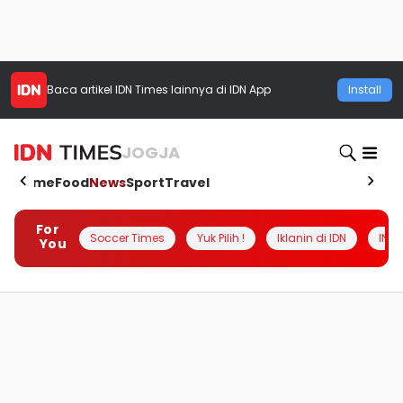
Baca artikel
IDN Times
lainnya di IDN App
Install
JOGJA
Home
Food
News
Sport
Travel
For
Soccer Times
Yuk Pilih !
Iklanin di IDN
INSI
You