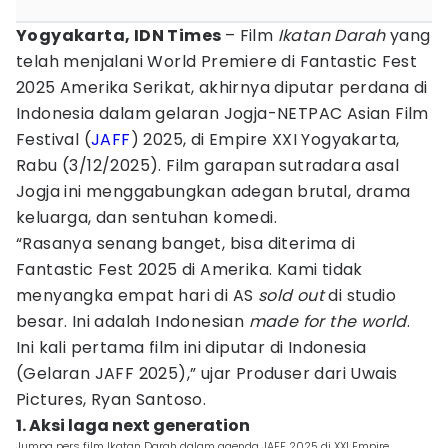
Yogyakarta, IDN Times
– Film
Ikatan Darah
yang
telah menjalani World Premiere di Fantastic Fest
2025 Amerika Serikat, akhirnya diputar perdana di
Indonesia dalam gelaran Jogja-NETPAC Asian Film
Festival (
JAFF
) 2025, di Empire XXI Yogyakarta,
Rabu (3/12/2025). Film garapan sutradara asal
Jogja ini menggabungkan adegan brutal, drama
keluarga, dan sentuhan komedi.
“Rasanya senang banget, bisa diterima di
Fantastic Fest 2025 di Amerika. Kami tidak
menyangka empat hari di AS
sold out
di studio
besar. Ini adalah Indonesian
made for the world
.
Ini kali pertama film ini diputar di Indonesia
(Gelaran JAFF 2025),” ujar Produser dari Uwais
Pictures, Ryan Santoso.
1. Aksi laga next generation
Jumpa pers film Ikatan Darah dalam agenda JAFF 2025 di XXI Empire