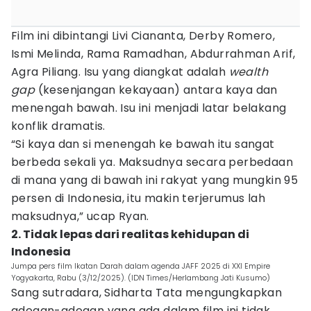
Film ini dibintangi Livi Ciananta, Derby Romero,
Ismi Melinda, Rama Ramadhan, Abdurrahman Arif,
Agra Piliang. Isu yang diangkat adalah
wealth
gap
(kesenjangan kekayaan) antara kaya dan
menengah bawah. Isu ini menjadi latar belakang
konflik dramatis.
“Si kaya dan si menengah ke bawah itu sangat
berbeda sekali ya. Maksudnya secara perbedaan
di mana yang di bawah ini rakyat yang mungkin 95
persen di Indonesia, itu makin terjerumus lah
maksudnya,” ucap Ryan.
2. Tidak lepas dari realitas kehidupan di
Indonesia
Jumpa pers film Ikatan Darah dalam agenda JAFF 2025 di XXI Empire
Yogyakarta, Rabu (3/12/2025). (IDN Times/Herlambang Jati Kusumo)
Sang sutradara, Sidharta Tata mengungkapkan
adegan-adegan yang ada dalam film ini tidak