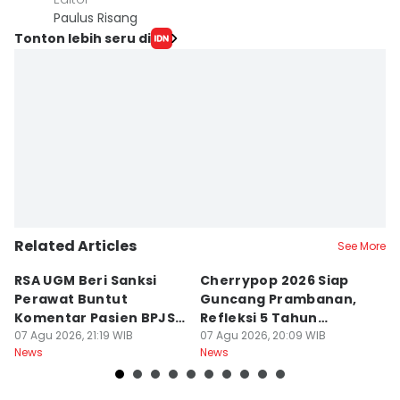
Paulus Risang
Tonton lebih seru di
Related Articles
See More
RSA UGM Beri Sanksi
Cherrypop 2026 Siap
K
Perawat Buntut
Guncang Prambanan,
K
Komentar Pasien BPJS
Refleksi 5 Tahun
B
di Medsos
07 Agu 2026, 21:19 WIB
Perjalanan
07 Agu 2026, 20:09 WIB
J
07
News
News
Ne