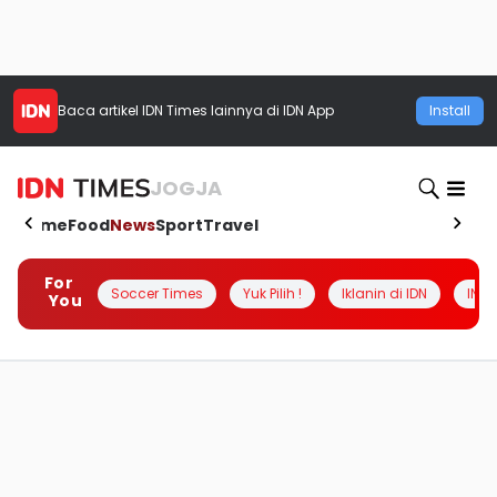
Baca artikel
IDN Times
lainnya di IDN App
Install
JOGJA
Home
Food
News
Sport
Travel
For
Soccer Times
Yuk Pilih !
Iklanin di IDN
INSI
You