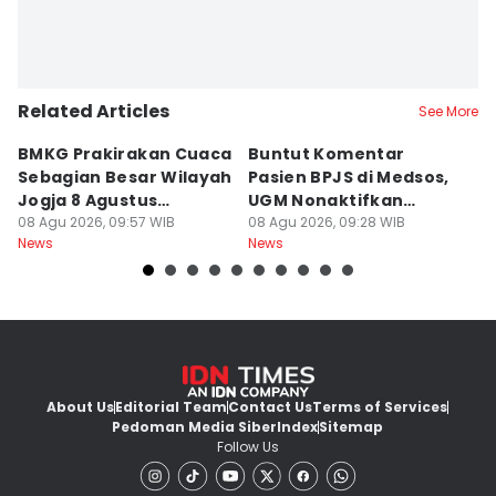
Related Articles
See More
BMKG Prakirakan Cuaca
Buntut Komentar
Sr
Sebagian Besar Wilayah
Pasien BPJS di Medsos,
Ti
Jogja 8 Agustus
UGM Nonaktifkan
P
Berawan
08 Agu 2026, 09:57 WIB
Dokter PPDS
08 Agu 2026, 09:28 WIB
J
08
News
News
Ne
About Us
Editorial Team
Contact Us
Terms of Services
Pedoman Media Siber
Index
Sitemap
Follow Us