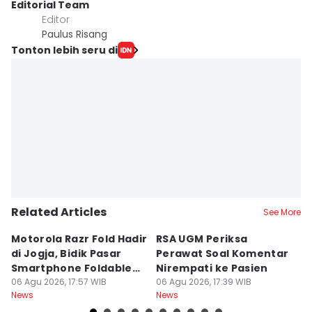
Editorial Team
Editor
Paulus Risang
Tonton lebih seru di
Related Articles
See More
Motorola Razr Fold Hadir
RSA UGM Periksa
A
di Jogja, Bidik Pasar
Perawat Soal Komentar
L
Smartphone Foldable
Nirempati ke Pasien
P
Premium
06 Agu 2026, 17:57 WIB
06 Agu 2026, 17:39 WIB
E
06
News
News
Ne