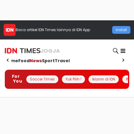
Baca artikel
IDN Times
lainnya di IDN App
Install
JOGJA
Home
Food
News
Sport
Travel
For
Soccer Times
Yuk Pilih !
Iklanin di IDN
INSI
You