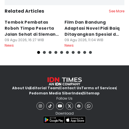
Related Articles
See More
Tembok Pembatas
Film Dan Bandung
P
Roboh Timpa Peserta
Adaptasi Novel Pidi Baiq
W
Jalan Sehat di Sleman,
Ditayangkan Spesial di
D
10 Orang Luka
09 Agu 2026, 16:27 WIB
Jogja
09 Agu 2026, 11:04 WIB
09
News
News
Ne
About Us
Editorial Team
Contact Us
Terms of Services
Pedoman Media Siber
Index
Sitemap
Follow Us
Download