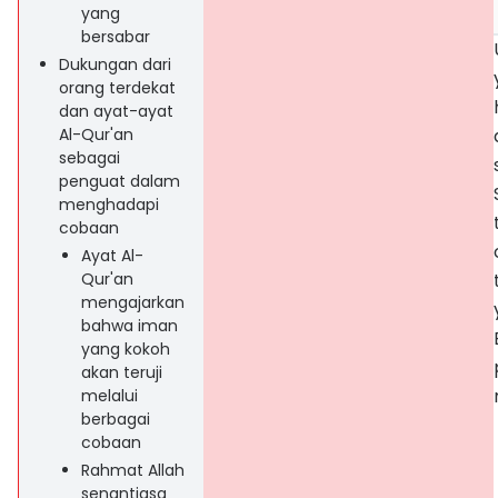
yang
bersabar
Dukungan dari
orang terdekat
dan ayat-ayat
Al-Qur'an
sebagai
penguat dalam
menghadapi
cobaan
Ayat Al-
Qur'an
mengajarkan
bahwa iman
yang kokoh
akan teruji
melalui
berbagai
cobaan
Rahmat Allah
senantiasa