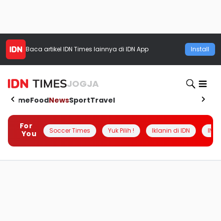
Baca artikel
IDN Times
lainnya di IDN App
Install
JOGJA
Home
Food
News
Sport
Travel
For
Soccer Times
Yuk Pilih !
Iklanin di IDN
INSI
You