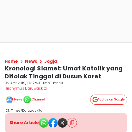
Home
News
Jogja
Kronologi Slamet: Umat Katolik yang
Ditolak Tinggal di Dusun Karet
02 Apr 2019, 13:37 WIB
Kab. Bantul
Hironymus Daruwaskita
News
Channel
Add Us on Google
IDN Times/Daruwaskita
Share Article