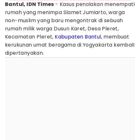
Bantul, IDN Times
- Kasus penolakan menempati
rumah yang menimpa Slamet Jumiarto, warga
non-muslim yang baru mengontrak di sebuah
rumah milik warga Dusun Karet, Desa Pleret,
Kecamatan Pleret,
Kabupaten Bantul
, membuat
kerukunan umat beragama di Yogyakarta kembali
dipertanyakan.