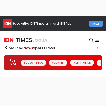
Baca artikel
IDN Times
lainnya di IDN App
Install
JOGJA
Home
Food
News
Sport
Travel
For
Soccer Times
Yuk Pilih !
Iklanin di IDN
INSI
You