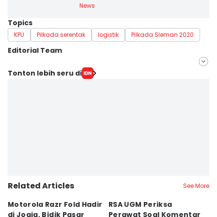
News
Topics
KPU
Pilkada serentak
logistik
Pilkada Sleman 2020
Editorial Team
Editor
Tonton lebih seru di
Siti Umaiyah
Editor
Paulus Risang
Related Articles
See More
Motorola Razr Fold Hadir
RSA UGM Periksa
A
di Jogja, Bidik Pasar
Perawat Soal Komentar
L