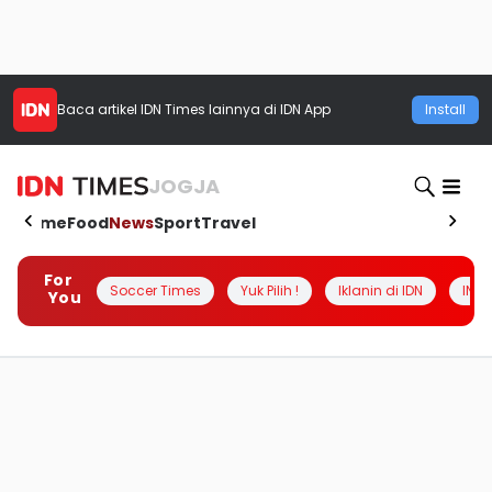
Baca artikel
IDN Times
lainnya di IDN App
Install
JOGJA
Home
Food
News
Sport
Travel
For
Soccer Times
Yuk Pilih !
Iklanin di IDN
INSI
You