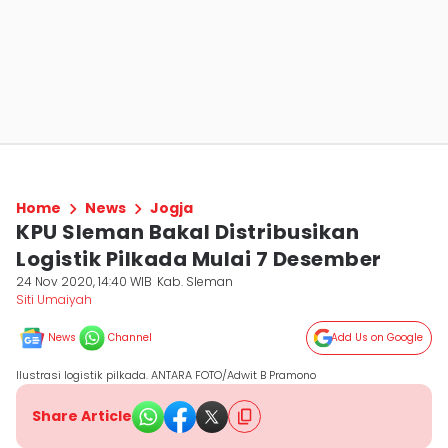
Home
News
Jogja
KPU Sleman Bakal Distribusikan
Logistik Pilkada Mulai 7 Desember
24 Nov 2020, 14:40 WIB
Kab. Sleman
Siti Umaiyah
News
Channel
Add Us on Google
Ilustrasi logistik pilkada. ANTARA FOTO/Adwit B Pramono
Share Article