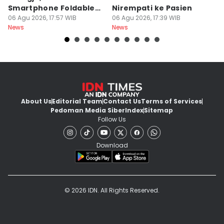
Smartphone Foldable
Nirempati ke Pasien
P
Premium
06 Agu 2026, 17:57 WIB
06 Agu 2026, 17:39 WIB
E
06
News
News
Ne
About Us
Editorial Team
Contact Us
Terms of Services
Pedoman Media Siber
Index
Sitemap
Follow Us
Download
© 2026 IDN. All Rights Reserved.