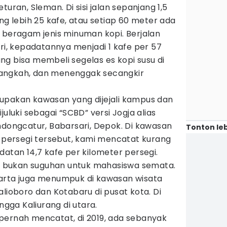
turan, Sleman. Di sisi jalan sepanjang 1,5
ng lebih 25 kafe, atau setiap 60 meter ada
 beragam jenis minuman kopi. Berjalan
ari, kepadatannya menjadi 1 kafe per 57
g bisa membeli segelas es kopi susu di
5 langkah, dan menenggak secangkir
upakan kawasan yang dijejali kampus dan
juluki sebagai “SCBD” versi Jogja alias
ndongcatur, Babarsari, Depok. Di kawasan
Tonton leb
m persegi tersebut, kami mencatat kurang
datan 14,7 kafe per kilometer persegi.
opi bukan suguhan untuk mahasiswa semata.
arta juga menumpuk di kawasan wisata
alioboro dan Kotabaru di pusat kota. Di
ngga Kaliurang di utara.
pernah mencatat, di 2019, ada sebanyak