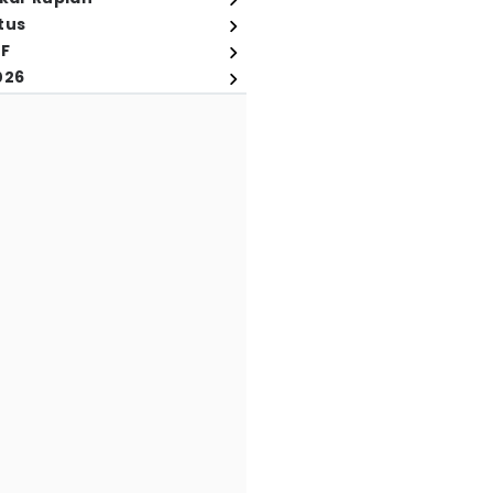
tus
FF
026