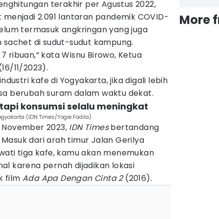
Penghitungan terakhir per Agustus 2022,
t menjadi 2.091 lantaran pandemik COVID-
More 
belum termasuk angkringan yang juga
n sachet di sudut-sudut kampung.
 ribuan,” kata Wisnu Birowo, Ketua
16/11/2023).
ndustri kafe di Yogyakarta, jika digali lebih
isa berubah suram dalam waktu dekat.
tapi konsumsi selalu meningkat
ogyakarta (IDN Times/Yogie Fadila)
n November 2023,
IDN Times
bertandang
Masuk dari arah timur Jalan Gerilya
ewati tiga kafe, kamu akan menemukan
enal karena pernah dijadikan lokasi
 film
Ada Apa Dengan Cinta 2
(2016).