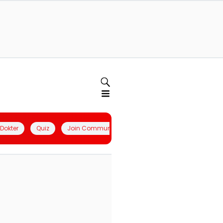
l Dokter
Quiz
Join Community