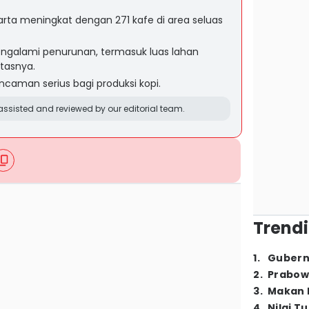
rta meningkat dengan 271 kafe di area seluas
engalami penurunan, termasuk luas lahan
tasnya.
ncaman serius bagi produksi kopi.
ssisted and reviewed by our editorial team.
Trendi
1
.
Gubern
2
.
Prabow
3
.
Makan B
4
.
Nilai T