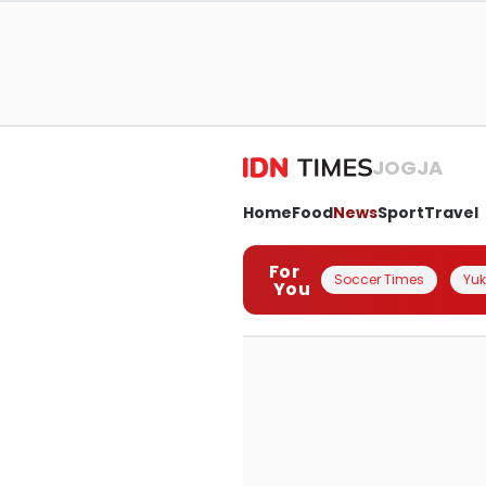
JOGJA
Home
Food
News
Sport
Travel
For
Soccer Times
Yuk 
You