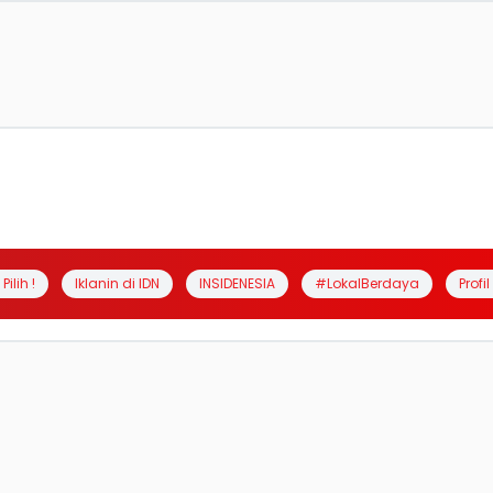
Pilih !
Iklanin di IDN
INSIDENESIA
#LokalBerdaya
Profi