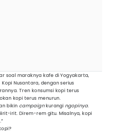
ar soal maraknya kafe di Yogyakarta,
s Kopi Nusantara, dengan serius
nnya. Tren konsumsi kopi terus
okan kopi terus menurun.
aan bikin
campaign
kurangi
ngopinya
.
rit-irit. Direm-rem gitu. Misalnya, kopi
.”
kopi?