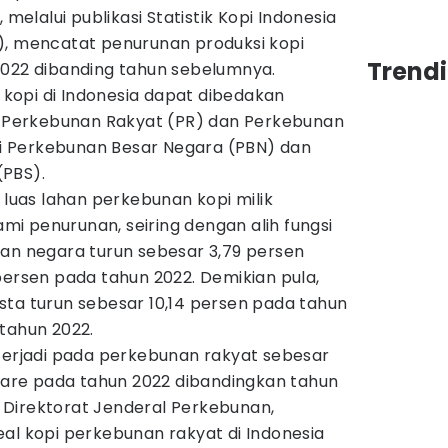
 melalui publikasi Statistik Kopi Indonesia
), mencatat penurunan produksi kopi
Trend
2022 dibanding tahun sebelumnya.
opi di Indonesia dapat dibedakan
tu Perkebunan Rakyat (PR) dan Perkebunan
ari Perkebunan Besar Negara (PBN) dan
(PBS).
 luas lahan perkebunan kopi milik
i penurunan, seiring dengan alih fungsi
nan negara turun sebesar 3,79 persen
persen pada tahun 2022. Demikian pula,
sta turun sebesar 10,14 persen pada tahun
tahun 2022.
 terjadi pada perkebunan rakyat sebesar
ktare pada tahun 2022 dibandingkan tahun
Direktorat Jenderal Perkebunan,
al kopi perkebunan rakyat di Indonesia