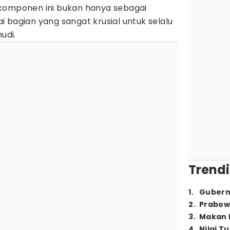
 komponen ini bukan hanya sebagai
 bagian yang sangat krusial untuk selalu
udi.
Trendi
1
.
Gubern
2
.
Prabow
3
.
Makan B
4
.
Nilai T