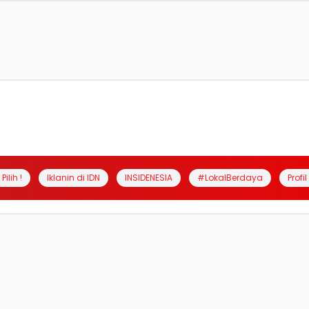
Pilih !
Iklanin di IDN
INSIDENESIA
#LokalBerdaya
Profi