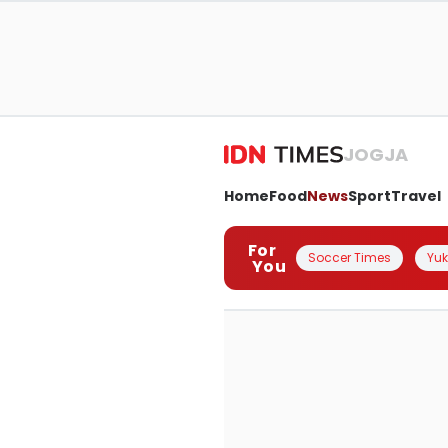
JOGJA
Home
Food
News
Sport
Travel
For
Soccer Times
Yuk 
You