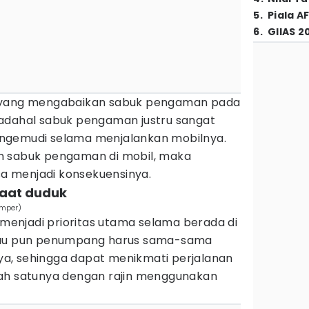
5
.
Piala A
6
.
GIIAS 2
g yang mengabaikan sabuk pengaman pada
adahal sabuk pengaman justru sangat
ngemudi selama menjalankan mobilnya.
n sabuk pengaman di mobil, maka
isa menjadi konsekuensinya.
saat duduk
umper)
enjadi prioritas utama selama berada di
tau pun penumpang harus sama-sama
a, sehingga dapat menikmati perjalanan
lah satunya dengan rajin menggunakan