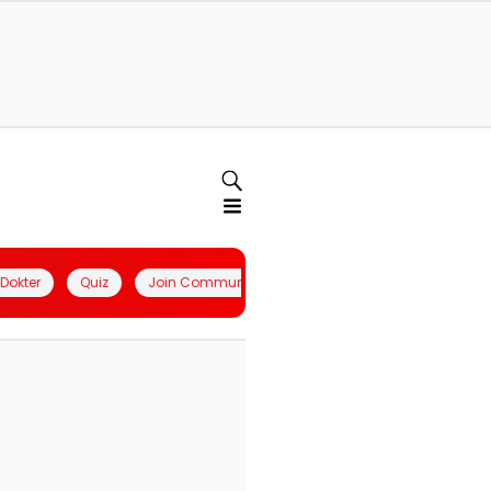
l Dokter
Quiz
Join Community