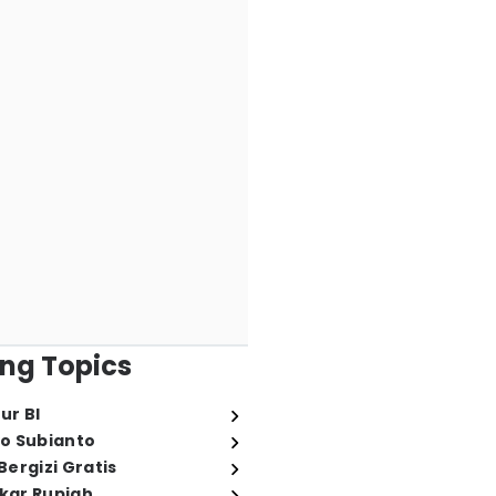
ng Topics
ur BI
o Subianto
ergizi Gratis
ukar Rupiah