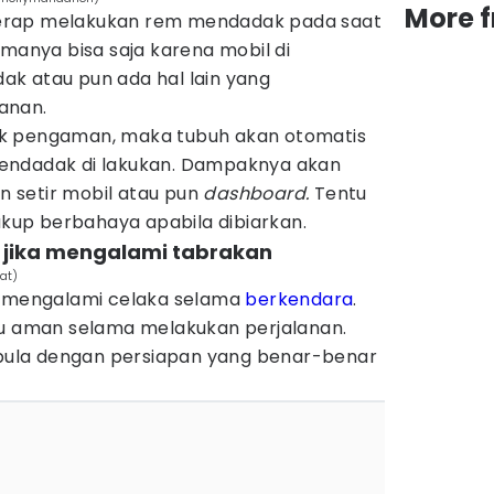
More 
erap melakukan rem mendadak pada saat
amanya bisa saja karena mobil di
k atau pun ada hal lain yang
anan.
k pengaman, maka tubuh akan otomatis
endadak di lakukan. Dampaknya akan
 setir mobil atau pun
dashboard.
Tentu
cukup berbahaya apabila dibiarkan.
l jika mengalami tabrakan
at)
n mengalami celaka selama
berkendara
.
lu aman selama melakukan perjalanan.
i pula dengan persiapan yang benar-benar