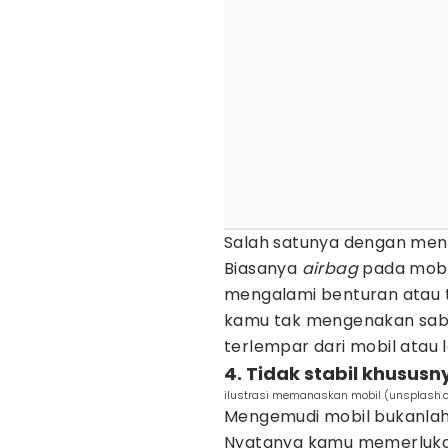
Salah satunya dengan me
Biasanya
airbag
pada mobil
mengalami benturan atau t
kamu tak mengenakan sabu
terlempar dari mobil atau 
4. Tidak stabil khusus
ilustrasi memanaskan mobil (unsplash
Mengemudi mobil bukanlah
Nyatanya kamu memerluka