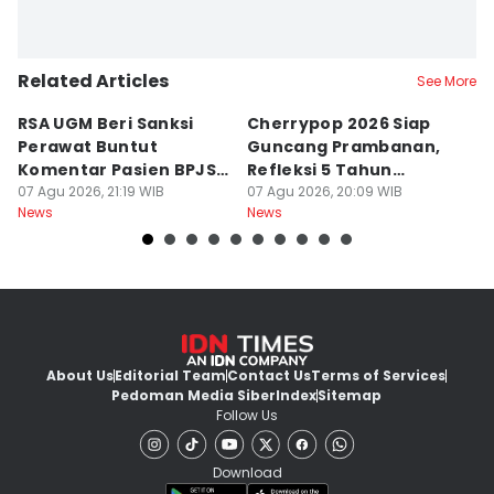
Related Articles
See More
RSA UGM Beri Sanksi
Cherrypop 2026 Siap
K
Perawat Buntut
Guncang Prambanan,
K
Komentar Pasien BPJS
Refleksi 5 Tahun
B
di Medsos
07 Agu 2026, 21:19 WIB
Perjalanan
07 Agu 2026, 20:09 WIB
J
07
News
News
Ne
About Us
Editorial Team
Contact Us
Terms of Services
Pedoman Media Siber
Index
Sitemap
Follow Us
Download