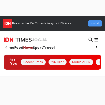
Baca artikel
IDN Times
lainnya di IDN App
Install
JOGJA
Home
Food
News
Sport
Travel
For
Soccer Times
Yuk Pilih !
Iklanin di IDN
INSI
You