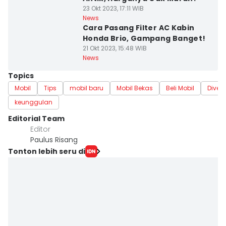
23 Okt 2023, 17:11 WIB
News
Cara Pasang Filter AC Kabin
Honda Brio, Gampang Banget!
21 Okt 2023, 15:48 WIB
News
Topics
Mobil
Tips
mobil baru
Mobil Bekas
Beli Mobil
Diver
keunggulan
Editorial Team
Editor
Paulus Risang
Tonton lebih seru di