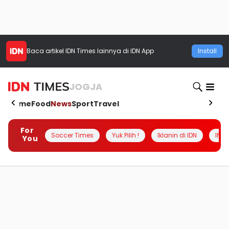
Baca artikel
IDN Times
lainnya di IDN App
Install
JOGJA
Home
Food
News
Sport
Travel
For
Soccer Times
Yuk Pilih !
Iklanin di IDN
INSI
You