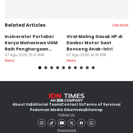
Related Articles
See More
Insinerator Portabel
Viral Maling Gasak HP di
M
Karya Mahasiswa UGM
Dasbor Motor Saat
di
Raih Penghargaan
Bonceng Anak-Istri
S
Internasional
07 Agu 2026, 15:13 WIB
07 Agu 2026, 14:18 WIB
P
06
News
News
Ne
About Us
Editorial Team
Contact Us
Terms of Services
Pedoman Media Siber
Index
Sitemap
Follow Us
Download