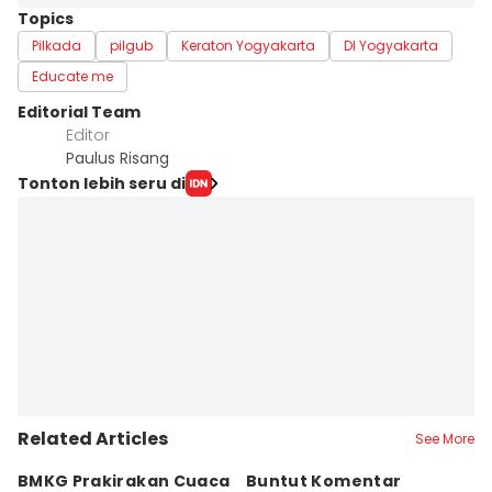
Topics
Pilkada
pilgub
Keraton Yogyakarta
DI Yogyakarta
Educate me
Editorial Team
Editor
Paulus Risang
Tonton lebih seru di
Related Articles
See More
BMKG Prakirakan Cuaca
Buntut Komentar
Sr