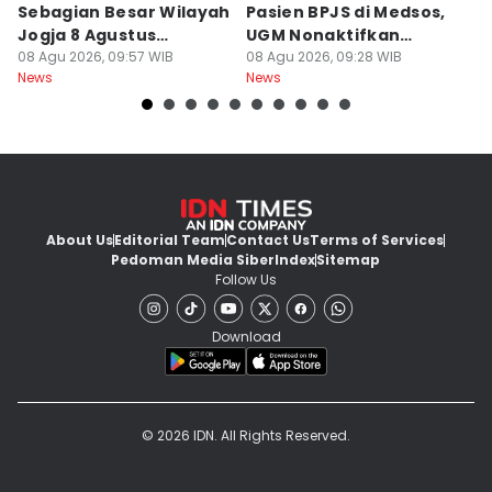
Sebagian Besar Wilayah
Pasien BPJS di Medsos,
Ti
Jogja 8 Agustus
UGM Nonaktifkan
P
Berawan
08 Agu 2026, 09:57 WIB
Dokter PPDS
08 Agu 2026, 09:28 WIB
J
08
News
News
Ne
About Us
Editorial Team
Contact Us
Terms of Services
Pedoman Media Siber
Index
Sitemap
Follow Us
Download
© 2026 IDN. All Rights Reserved.