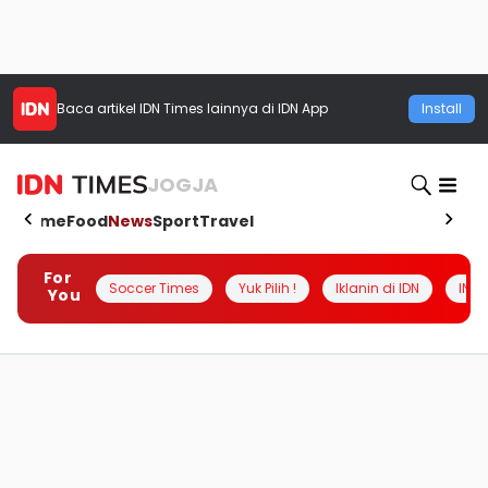
Baca artikel
IDN Times
lainnya di IDN App
Install
JOGJA
Home
Food
News
Sport
Travel
For
Soccer Times
Yuk Pilih !
Iklanin di IDN
INSI
You