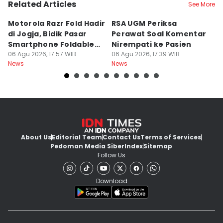
Related Articles
See More
Motorola Razr Fold Hadir
RSA UGM Periksa
A
di Jogja, Bidik Pasar
Perawat Soal Komentar
L
Smartphone Foldable
Nirempati ke Pasien
P
Premium
06 Agu 2026, 17:57 WIB
06 Agu 2026, 17:39 WIB
E
06
News
News
Ne
About Us
Editorial Team
Contact Us
Terms of Services
Pedoman Media Siber
Index
Sitemap
Follow Us
Download