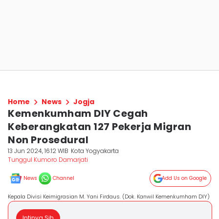
Home
News
Jogja
Kemenkumham DIY Cegah
Keberangkatan 127 Pekerja Migran
Non Prosedural
13 Jun 2024, 16:12 WIB
Kota Yogyakarta
Tunggul Kumoro Damarjati
News
Channel
Add Us on Google
Kepala Divisi Keimigrasian M. Yani Firdaus. (Dok. Kanwil Kemenkumham DIY)
Intinya Sih