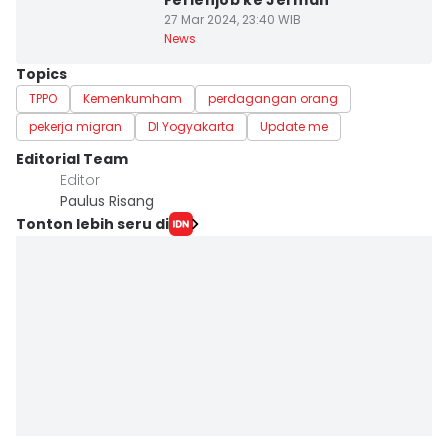
Ferienjob ke Jerman
27 Mar 2024, 23:40 WIB
News
Topics
TPPO
Kemenkumham
perdagangan orang
pekerja migran
DI Yogyakarta
Update me
Editorial Team
Editor
Paulus Risang
Tonton lebih seru di