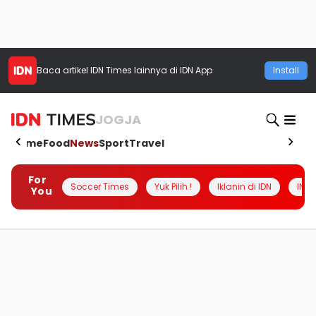
Baca artikel
IDN Times
lainnya di IDN App
Install
JOGJA
Home
Food
News
Sport
Travel
For
Soccer Times
Yuk Pilih !
Iklanin di IDN
INSI
You