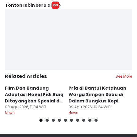
Tonton lebih seru di
Related Articles
See More
Film Dan Bandung
Pria di Bantul Ketahuan
J
Adaptasi Novel Pidi Baiq
Warga Simpan Sabu di
P
Ditayangkan Spesial di
Dalam Bungkus Kopi
H
Jogja
09 Agu 2026, 11:04 WIB
09 Agu 2026, 10:34 WIB
I
09
News
News
Ne