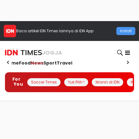
Baca artikel
IDN Times
lainnya di IDN App
Install
JOGJA
Home
Food
News
Sport
Travel
For
Soccer Times
Yuk Pilih !
Iklanin di IDN
INSI
You