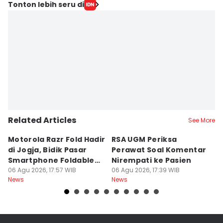
Tonton lebih seru di
Related Articles
See More
Motorola Razr Fold Hadir
RSA UGM Periksa
A
di Jogja, Bidik Pasar
Perawat Soal Komentar
L
Smartphone Foldable
Nirempati ke Pasien
P
Premium
06 Agu 2026, 17:57 WIB
06 Agu 2026, 17:39 WIB
E
06
News
News
Ne