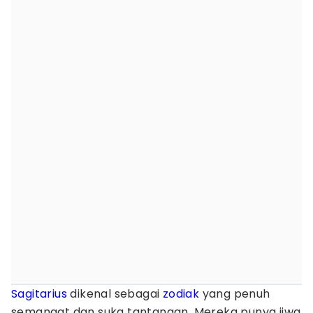
Sagitarius
dikenal sebagai
zodiak
yang penuh
semangat dan suka tantangan. Mereka punya jiwa