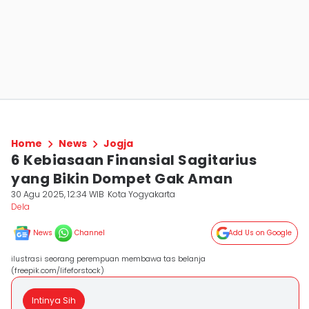
Home
News
Jogja
6 Kebiasaan Finansial Sagitarius
yang Bikin Dompet Gak Aman
30 Agu 2025, 12:34 WIB
Kota Yogyakarta
Dela ‎
News
Channel
Add Us on Google
ilustrasi seorang perempuan membawa tas belanja
(freepik.com/lifeforstock)
Intinya Sih