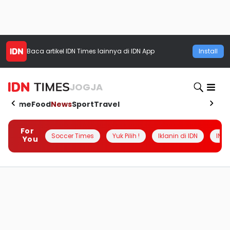
Baca artikel
IDN Times
lainnya di IDN App
Install
JOGJA
Home
Food
News
Sport
Travel
For
Soccer Times
Yuk Pilih !
Iklanin di IDN
INSI
You