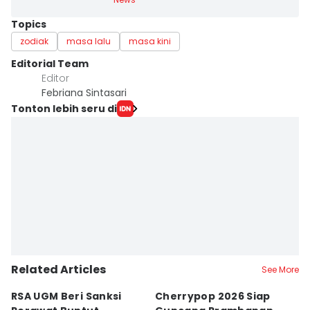
Topics
zodiak
masa lalu
masa kini
Editorial Team
Editor
Febriana Sintasari
Tonton lebih seru di
Related Articles
See More
RSA UGM Beri Sanksi
Cherrypop 2026 Siap
K