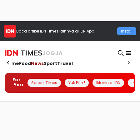
Baca artikel
IDN Times
lainnya di IDN App
Install
JOGJA
Home
Food
News
Sport
Travel
For
Soccer Times
Yuk Pilih !
Iklanin di IDN
INSI
You