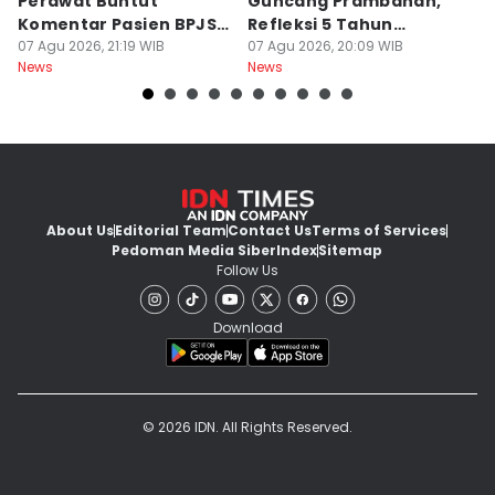
Perawat Buntut
Guncang Prambanan,
K
Komentar Pasien BPJS
Refleksi 5 Tahun
B
di Medsos
07 Agu 2026, 21:19 WIB
Perjalanan
07 Agu 2026, 20:09 WIB
J
07
News
News
Ne
About Us
Editorial Team
Contact Us
Terms of Services
Pedoman Media Siber
Index
Sitemap
Follow Us
Download
© 2026 IDN. All Rights Reserved.