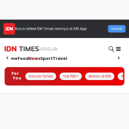
Baca artikel
IDN Times
lainnya di IDN App
Install
JOGJA
Home
Food
News
Sport
Travel
For
Soccer Times
Yuk Pilih !
Iklanin di IDN
INSI
You