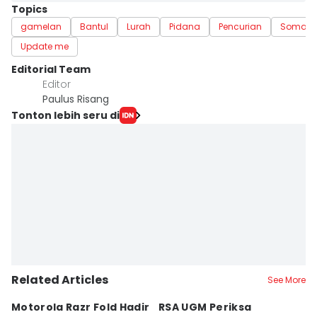
Topics
gamelan
Bantul
Lurah
Pidana
Pencurian
Somasi
Update me
Editorial Team
Editor
Paulus Risang
Tonton lebih seru di
Related Articles
See More
Motorola Razr Fold Hadir
RSA UGM Periksa
A