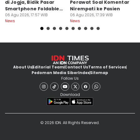
di Jogja, Bidik Pasar
Perawat Soal Komentar
L
Smartphone Foldable
Nirempati ke Pasien
P
Premium
06 Agu 2026, 17:57 WIB
06 Agu 2026, 17:39 WIB
E
06
News
News
Ne
About Us
Editorial Team
Contact Us
Terms of Services
Pedoman Media Siber
Index
Sitemap
Follow Us
Download
© 2026 IDN. All Rights Reserved.