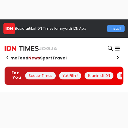
Baca artikel
IDN Times
lainnya di IDN App
Install
JOGJA
Home
Food
News
Sport
Travel
For
Soccer Times
Yuk Pilih !
Iklanin di IDN
INSI
You