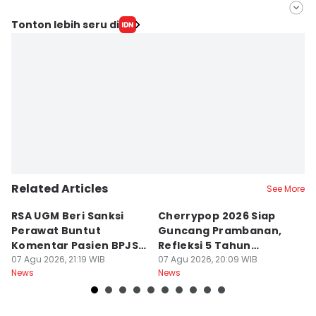
Editor
Tonton lebih seru di
Herlambang Jati Kusumo
Editor
Paulus Risang
Related Articles
See More
RSA UGM Beri Sanksi
Cherrypop 2026 Siap
K
Perawat Buntut
Guncang Prambanan,
K
Komentar Pasien BPJS
Refleksi 5 Tahun
B
di Medsos
07 Agu 2026, 21:19 WIB
Perjalanan
07 Agu 2026, 20:09 WIB
J
07
News
News
Ne