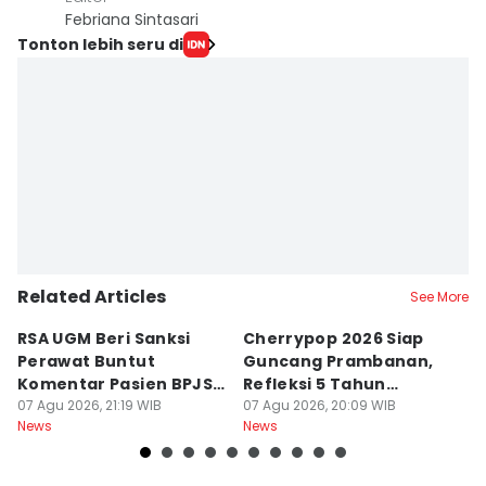
Febriana Sintasari
Tonton lebih seru di
Related Articles
See More
RSA UGM Beri Sanksi
Cherrypop 2026 Siap
K
Perawat Buntut
Guncang Prambanan,
K
Komentar Pasien BPJS
Refleksi 5 Tahun
B
di Medsos
07 Agu 2026, 21:19 WIB
Perjalanan
07 Agu 2026, 20:09 WIB
J
07
News
News
Ne