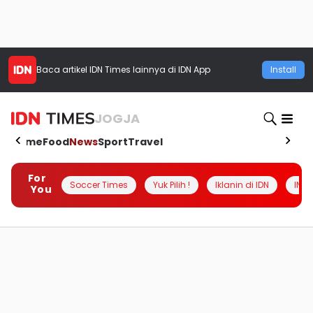
Baca artikel
IDN Times
lainnya di IDN App
Install
JOGJA
Home
Food
News
Sport
Travel
For
Soccer Times
Yuk Pilih !
Iklanin di IDN
INSI
You