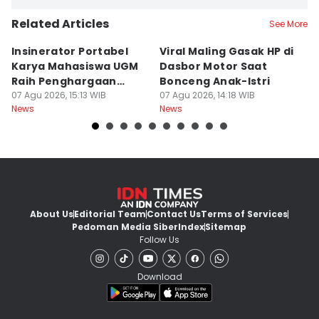
Related Articles
See More
Insinerator Portabel
Viral Maling Gasak HP di
M
Karya Mahasiswa UGM
Dasbor Motor Saat
di
Raih Penghargaan
Bonceng Anak-Istri
S
Internasional
07 Agu 2026, 15:13 WIB
07 Agu 2026, 14:18 WIB
P
06
News
News
Ne
About Us
Editorial Team
Contact Us
Terms of Services
Pedoman Media Siber
Index
Sitemap
Follow Us
Download