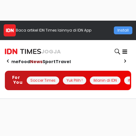
Baca artikel
IDN Times
lainnya di IDN App
Install
JOGJA
Home
Food
News
Sport
Travel
For
Soccer Times
Yuk Pilih !
Iklanin di IDN
INSI
You