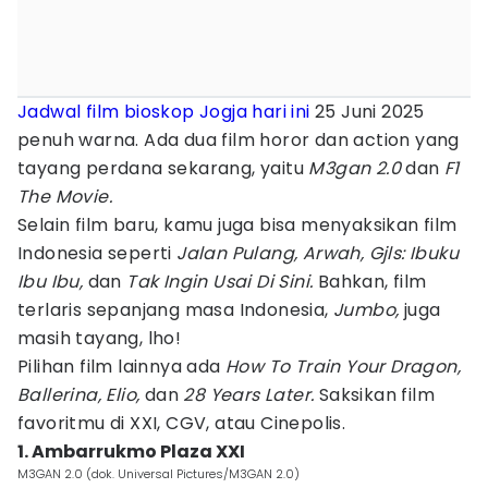
Jadwal film bioskop
Jogja
hari ini
25 Juni 2025
penuh warna. Ada dua film horor dan action yang
tayang perdana sekarang, yaitu
M3gan 2.0
dan
F1
The Movie.
Selain film baru, kamu juga bisa menyaksikan film
Indonesia seperti
Jalan Pulang, Arwah, Gjls: Ibuku
Ibu Ibu,
dan
Tak Ingin Usai Di Sini.
Bahkan, film
terlaris sepanjang masa Indonesia,
Jumbo,
juga
masih tayang, lho!
Pilihan film lainnya ada
How To Train Your Dragon,
Ballerina, Elio,
dan
28 Years Later.
Saksikan film
favoritmu di XXI, CGV, atau Cinepolis.
1. Ambarrukmo Plaza XXI
M3GAN 2.0 (dok. Universal Pictures/M3GAN 2.0)