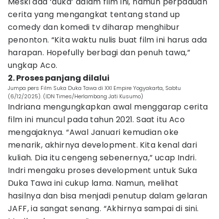
Meski ada ‘duka’ dalam film ini, namun perpaduan
cerita yang mengangkat tentang stand up
comedy dan komedi tv diharap menghibur
penonton. “Kita waktu nulis buat film ini harus ada
harapan. Hopefully berbagi dan penuh tawa,”
ungkap Aco.
2. Proses panjang dilalui
Jumpa pers Film Suka Duka Tawa di XXI Empire Yogyakarta, Sabtu
(6/12/2025). (IDN Times/Herlambang Jati Kusumo)
Indriana mengungkapkan awal menggarap cerita
film ini muncul pada tahun 2021. Saat itu Aco
mengajaknya. “Awal Januari kemudian oke
menarik, akhirnya development. Kita kenal dari
kuliah. Dia itu cengeng sebenernya,” ucap Indri.
Indri mengaku proses development untuk Suka
Duka Tawa ini cukup lama. Namun, melihat
hasilnya dan bisa menjadi penutup dalam gelaran
JAFF, ia sangat senang. “Akhirnya sampai di sini.