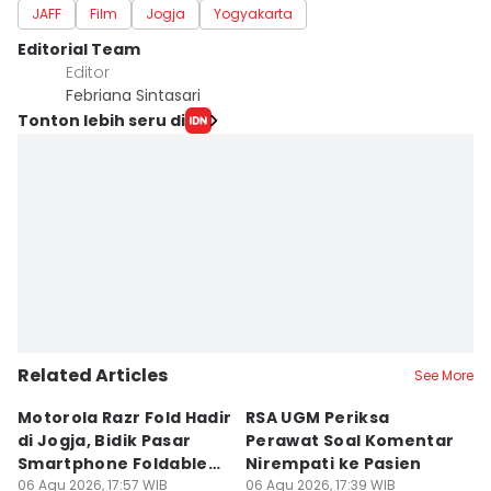
JAFF
Film
Jogja
Yogyakarta
Editorial Team
Editor
Febriana Sintasari
Tonton lebih seru di
Related Articles
See More
Motorola Razr Fold Hadir
RSA UGM Periksa
A
di Jogja, Bidik Pasar
Perawat Soal Komentar
L
Smartphone Foldable
Nirempati ke Pasien
P
Premium
06 Agu 2026, 17:57 WIB
06 Agu 2026, 17:39 WIB
E
06