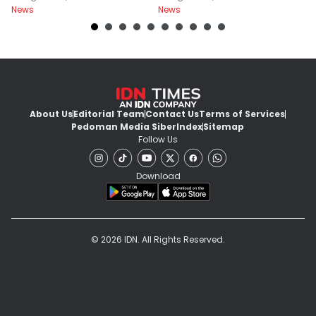
News
News
Ne
About Us
Editorial Team
Contact Us
Terms of Services
Pedoman Media Siber
Index
Sitemap
Follow Us
Download
© 2026 IDN. All Rights Reserved.