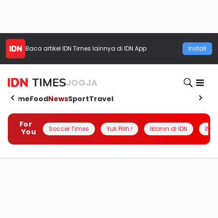
Baca artikel
IDN Times
lainnya di IDN App
Install
JOGJA
Home
Food
News
Sport
Travel
For
Soccer Times
Yuk Pilih !
Iklanin di IDN
INSI
You