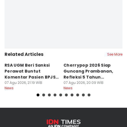
Related Articles
See More
RSA UGM Beri Sanksi
Cherrypop 2026 Siap
K
Perawat Buntut
Guncang Prambanan,
K
Komentar Pasien BPJS
Refleksi 5 Tahun
B
di Medsos
07 Agu 2026, 21:19 WIB
Perjalanan
07 Agu 2026, 20:09 WIB
J
07
News
News
Ne