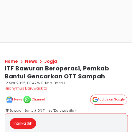
Home
News
Jogja
ITF Bawuran Beroperasi, Pemkab
Bantul Gencarkan OTT Sampah
12 Mar 2025, 03:47 WIB
Kab. Bantul
Hironymus Daruwaskita
News
Channel
Add Us on Google
ITF Bawuran Bantul.(IDN Times/Daruwaskita)
Intinya Sih