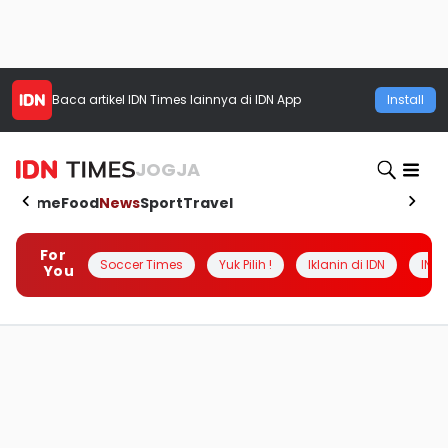
Baca artikel
IDN Times
lainnya di IDN App
Install
JOGJA
Home
Food
News
Sport
Travel
For
Soccer Times
Yuk Pilih !
Iklanin di IDN
INSI
You