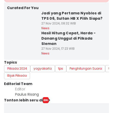
Curated For You
Jadi yang Pertama Nyoblos di
TPS 06, Sultan HB X Pilih Siapa?
27 Nov 2024, 08:32 WIB
News
Hasil Hitung Cepat, Harda -
Danang Unggul di Pilkada
Sleman
27 Nov 2024, 17:23 WIB
News
Topics
Pilkada 2024
yogyakarta
tps
Penghitungan Suara
Up
Bijak Pilkada
Editorial Team
Editor
Paulus Risang
Tonton lebih seru di