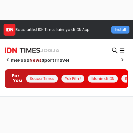
Baca artikel
IDN Times
lainnya di IDN App
Install
JOGJA
Home
Food
News
Sport
Travel
For
Soccer Times
Yuk Pilih !
Iklanin di IDN
INSI
You