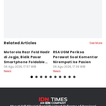
Related Articles
See More
Motorola Razr Fold Hadir
RSA UGM Periksa
A
di Jogja, Bidik Pasar
Perawat Soal Komentar
L
Smartphone Foldable
Nirempati ke Pasien
P
Premium
06 Agu 2026, 17:57 WIB
06 Agu 2026, 17:39 WIB
E
06
News
News
Ne