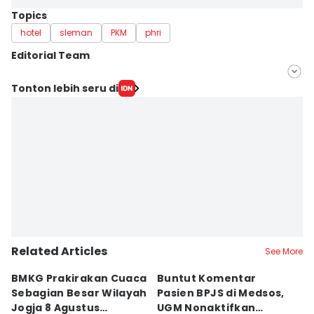
Topics
hotel
sleman
PKM
phri
Editorial Team
Editor
Tonton lebih seru di
Febriana Sintasari
Editor
Siti Umaiyah
Related Articles
See More
BMKG Prakirakan Cuaca
Buntut Komentar
Sr
Sebagian Besar Wilayah
Pasien BPJS di Medsos,
Ti
Jogja 8 Agustus
UGM Nonaktifkan
P