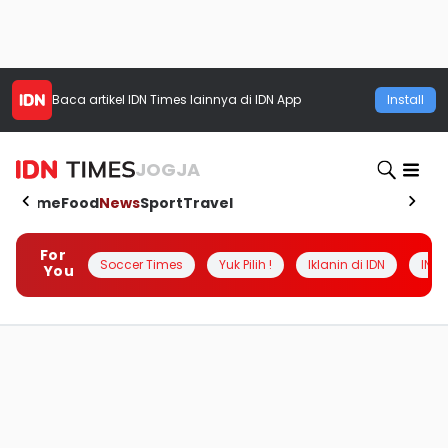
Baca artikel
IDN Times
lainnya di IDN App
Install
JOGJA
Home
Food
News
Sport
Travel
For
Soccer Times
Yuk Pilih !
Iklanin di IDN
INSI
You