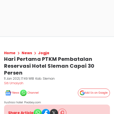
Home
News
Jogja
Hari Pertama PTKM Pembatalan
Reservasi Hotel Sleman Capai 30
Persen
11 Jan 2021, 17:49 WIB
Kab. Sleman
Siti Umaiyah
News
Channel
Add Us on Google
Ilustrasi hotel. Pixabay.com
Share Article