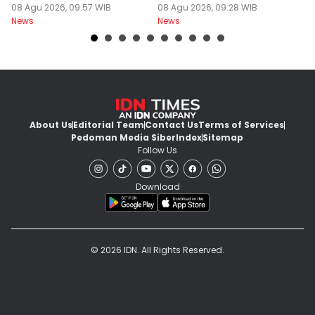
Berawan
08 Agu 2026, 09:57 WIB
Dokter PPDS
08 Agu 2026, 09:28 WIB
J
08
News
News
Ne
About Us
Editorial Team
Contact Us
Terms of Services
Pedoman Media Siber
Index
Sitemap
Follow Us
Download
© 2026 IDN. All Rights Reserved.