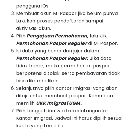
pengguna iOs.
Membuat akun M-Paspor jika belum punya.
Lakukan proses pendaftaran sampai
aktivisasi akun.
Pilih
Pengajuan Permohonan,
lalu klik
Permohonan Paspor Reguler
di M-Paspor.
Isi data yang benar dan jujur dalam
Permohonan Paspor Reguler.
Jika data
tidak benar, maka permohonan paspor
berpotensi ditolak, serta pembayaran tidak
bisa dikembalikan.
Selanjutnya pilih Kantor Imigrasi yang akan
dituju untuk membuat paspor. Kamu bisa
memilih
UKK Imigrasi UGM.
Pilih tanggal dan waktu kedatangan ke
Kantor Imigrasi. Jadwal ini harus dipilih sesuai
kuota yang tersedia.