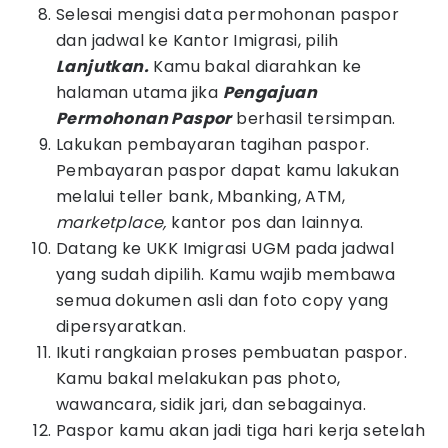
Selesai mengisi data permohonan paspor
dan jadwal ke Kantor Imigrasi, pilih
Lanjutkan.
Kamu bakal diarahkan ke
halaman utama jika
Pengajuan
Permohonan Paspor
berhasil tersimpan.
Lakukan pembayaran tagihan paspor.
Pembayaran paspor dapat kamu lakukan
melalui teller bank, Mbanking, ATM,
marketplace,
kantor pos dan lainnya.
Datang ke UKK Imigrasi UGM pada jadwal
yang sudah dipilih. Kamu wajib membawa
semua dokumen asli dan foto copy yang
dipersyaratkan.
Ikuti rangkaian proses pembuatan paspor.
Kamu bakal melakukan pas photo,
wawancara, sidik jari, dan sebagainya.
Paspor kamu akan jadi tiga hari kerja setelah