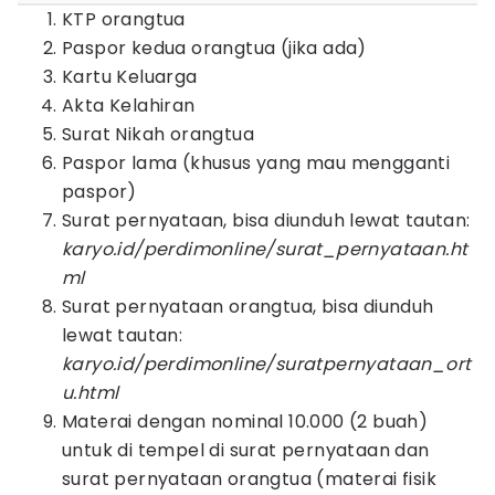
KTP orangtua
Paspor kedua orangtua (jika ada)
Kartu Keluarga
Akta Kelahiran
Surat Nikah orangtua
Paspor lama (khusus yang mau mengganti
paspor)
Surat pernyataan, bisa diunduh lewat tautan:
karyo.id/perdimonline/surat_pernyataan.ht
ml
Surat pernyataan orangtua, bisa diunduh
lewat tautan:
karyo.id/perdimonline/suratpernyataan_ort
u.html
Materai dengan nominal 10.000 (2 buah)
untuk di tempel di surat pernyataan dan
surat pernyataan orangtua (materai fisik