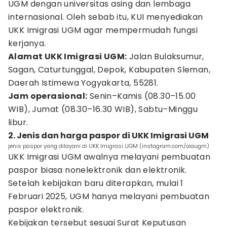
UGM dengan universitas asing dan lembaga
internasional. Oleh sebab itu, KUI menyediakan
UKK Imigrasi UGM agar mempermudah fungsi
kerjanya.
Alamat UKK Imigrasi UGM:
Jalan Bulaksumur,
Sagan, Caturtunggal, Depok, Kabupaten Sleman,
Daerah Istimewa Yogyakarta, 55281.
Jam operasional:
Senin–Kamis (08.30–15.00
WIB), Jumat (08.30–16.30 WIB), Sabtu–Minggu
libur.
2. Jenis dan harga paspor di UKK Imigrasi UGM
jenis paspor yang dilayani di UKK Imigrasi UGM (instagram.com/oiaugm)
UKK Imigrasi UGM awalnya melayani pembuatan
paspor biasa nonelektronik dan elektronik.
Setelah kebijakan baru diterapkan, mulai 1
Februari 2025, UGM hanya melayani pembuatan
paspor elektronik.
Kebijakan tersebut sesuai Surat Keputusan