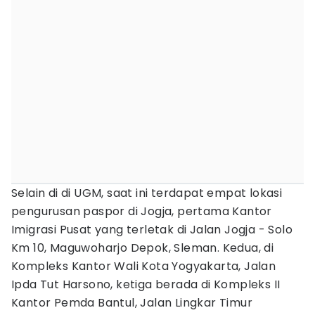
Selain di di UGM, saat ini terdapat empat lokasi
pengurusan paspor di Jogja, pertama Kantor
Imigrasi Pusat yang terletak di Jalan Jogja - Solo
Km 10, Maguwoharjo Depok, Sleman. Kedua, di
Kompleks Kantor Wali Kota Yogyakarta, Jalan
Ipda Tut Harsono, ketiga berada di Kompleks II
Kantor Pemda Bantul, Jalan Lingkar Timur