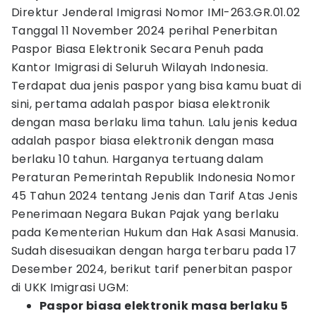
Direktur Jenderal Imigrasi Nomor IMI-263.GR.01.02
Tanggal 11 November 2024 perihal Penerbitan
Paspor Biasa Elektronik Secara Penuh pada
Kantor Imigrasi di Seluruh Wilayah Indonesia.
Terdapat dua jenis paspor yang bisa kamu buat di
sini, pertama adalah paspor biasa elektronik
dengan masa berlaku lima tahun. Lalu jenis kedua
adalah paspor biasa elektronik dengan masa
berlaku 10 tahun. Harganya tertuang dalam
Peraturan Pemerintah Republik Indonesia Nomor
45 Tahun 2024 tentang Jenis dan Tarif Atas Jenis
Penerimaan Negara Bukan Pajak yang berlaku
pada Kementerian Hukum dan Hak Asasi Manusia.
Sudah disesuaikan dengan harga terbaru pada 17
Desember 2024, berikut tarif penerbitan paspor
di UKK Imigrasi UGM:
Paspor biasa elektronik masa berlaku 5