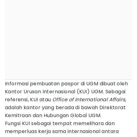
Informasi pembuatan paspor di UGM dibuat oleh
Kantor Urusan Internasional (KUI) UGM. Sebagai
referensi, KUI atau
Office of International Affairs,
adalah kantor yang berada di bawah Direktorat
Kemitraan dan Hubungan Global UGM.
Fungsi KUI sebagai tempat memelihara dan
memperluas kerja sama internasional antara