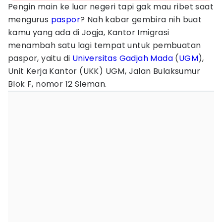
Pengin main ke luar negeri tapi gak mau ribet saat
mengurus
paspor
? Nah kabar gembira nih buat
kamu yang ada di Jogja, Kantor Imigrasi
menambah satu lagi tempat untuk pembuatan
paspor, yaitu di
Universitas Gadjah Mada
(
UGM
),
Unit Kerja Kantor (UKK) UGM, Jalan Bulaksumur
Blok F, nomor 12 Sleman.