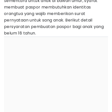
Sementara untuk anak di bawah umur, syarat
membuat paspor membutuhkan identitas
orangtua yang wajib memberikan surat
pernyataan untuk sang anak. Berikut detail
persyaratan pembuatan paspor bagi anak yang
belum 18 tahun.