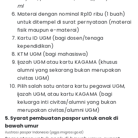
ml
Materai dengan nominal Rp10 ribu (1 buah)
untuk ditempel di surat pernyataan (materai
fisik maupun e-materai)
Kartu ID UGM (bagi dosen/tenaga
kependidikan)
KTM UGM (bagi mahasiswa)
Ijazah UGM atau kartu KAGAMA (khusus
alumni yang sekarang bukan merupakan
civitas UGM)
Pilih salah satu antara kartu pegawai UGM,
ijazah UGM, atau kartu KAGAMA (bagi
keluarga inti civitas/alumni yang bukan
merupakan civitas/alumni UGM)
5. Syarat pembuatan paspor untuk anak di
bawah umur
ilustrasi paspor Indonesia (jogja.imigrasi.go.id)