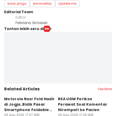
kulon progo
kriminalitas
Update me
Editorial Team
Editor
Febriana Sintasari
Tonton lebih seru di
Related Articles
See More
Motorola Razr Fold Hadir
RSA UGM Periksa
A
di Jogja, Bidik Pasar
Perawat Soal Komentar
L
Smartphone Foldable
Nirempati ke Pasien
P
Premium
06 Agu 2026, 17:57 WIB
06 Agu 2026, 17:39 WIB
E
06