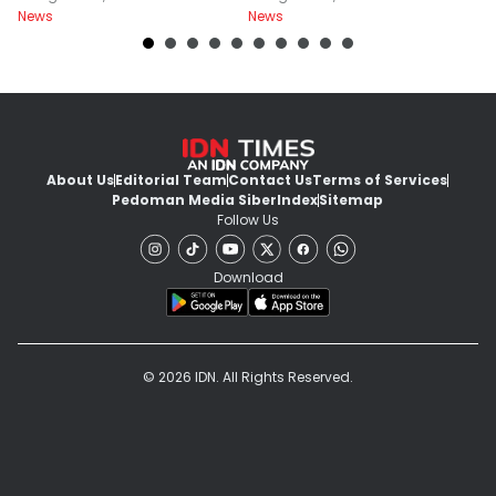
News
News
Ne
About Us
Editorial Team
Contact Us
Terms of Services
Pedoman Media Siber
Index
Sitemap
Follow Us
Download
© 2026 IDN. All Rights Reserved.