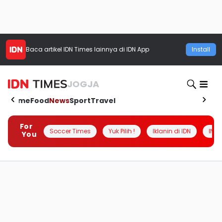
Baca artikel
IDN Times
lainnya di IDN App
Install
JOGJA
Home
Food
News
Sport
Travel
For
Soccer Times
Yuk Pilih !
Iklanin di IDN
INSI
You