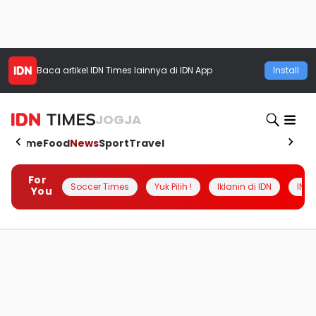
Baca artikel
IDN Times
lainnya di IDN App
Install
JOGJA
Home
Food
News
Sport
Travel
For
Soccer Times
Yuk Pilih !
Iklanin di IDN
INSI
You