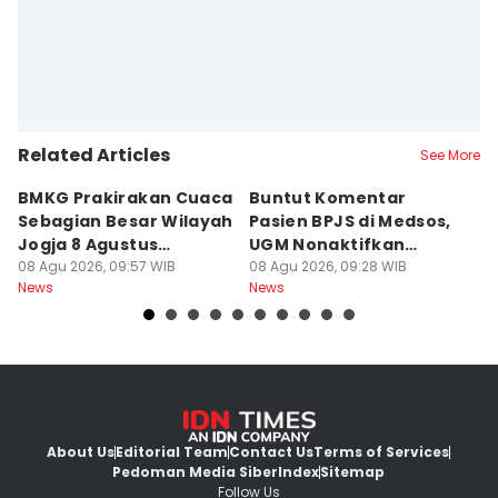
Related Articles
See More
BMKG Prakirakan Cuaca
Buntut Komentar
Sr
Sebagian Besar Wilayah
Pasien BPJS di Medsos,
Ti
Jogja 8 Agustus
UGM Nonaktifkan
P
Berawan
08 Agu 2026, 09:57 WIB
Dokter PPDS
08 Agu 2026, 09:28 WIB
J
08
News
News
Ne
About Us
Editorial Team
Contact Us
Terms of Services
Pedoman Media Siber
Index
Sitemap
Follow Us