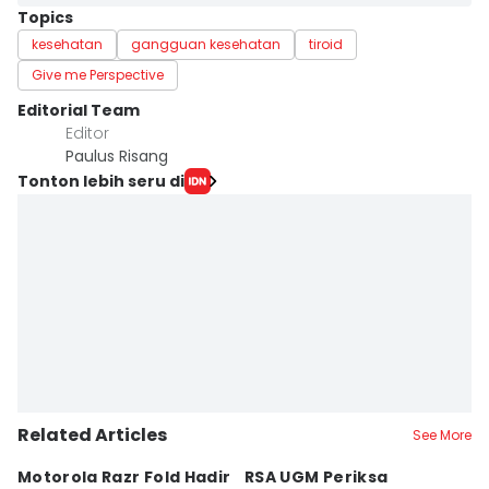
Topics
kesehatan
gangguan kesehatan
tiroid
Give me Perspective
Editorial Team
Editor
Paulus Risang
Tonton lebih seru di
Related Articles
See More
Motorola Razr Fold Hadir
RSA UGM Periksa
A