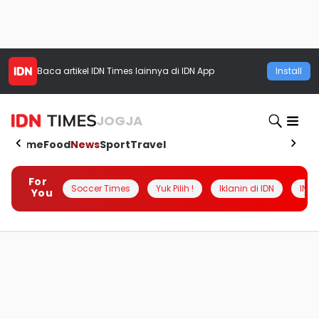
Baca artikel
IDN Times
lainnya di IDN App
Install
JOGJA
Home
Food
News
Sport
Travel
For
Soccer Times
Yuk Pilih !
Iklanin di IDN
INSI
You