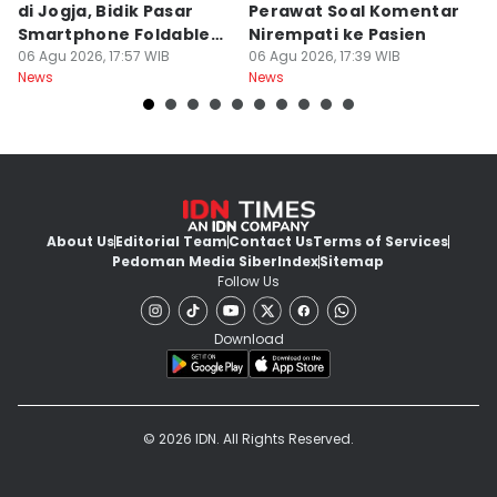
di Jogja, Bidik Pasar
Perawat Soal Komentar
L
Smartphone Foldable
Nirempati ke Pasien
P
Premium
06 Agu 2026, 17:57 WIB
06 Agu 2026, 17:39 WIB
E
06
News
News
Ne
About Us
Editorial Team
Contact Us
Terms of Services
Pedoman Media Siber
Index
Sitemap
Follow Us
Download
© 2026 IDN. All Rights Reserved.