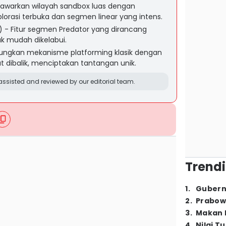
nawarkan wilayah sandbox luas dengan
orasi terbuka dan segmen linear yang intens.
) - Fitur segmen Predator yang dirancang
k mudah dikelabui.
ungkan mekanisme platforming klasik dengan
t dibalik, menciptakan tantangan unik.
ssisted and reviewed by our editorial team.
Trendi
1
.
Gubern
2
.
Prabow
3
.
Makan B
4
.
Nilai T