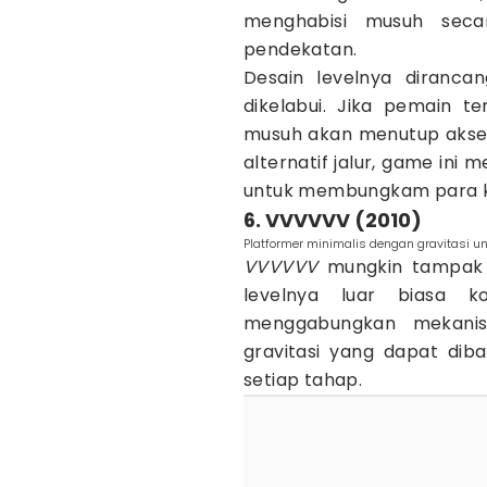
menghabisi musuh seca
pendekatan.
Desain levelnya diranc
dikelabui. Jika pemain te
musuh akan menutup akses
alternatif jalur, game ini
untuk membungkam para kr
6. VVVVVV (2010)
Platformer minimalis dengan gravitasi u
VVVVVV
mungkin tampak s
levelnya luar biasa 
menggabungkan mekanis
gravitasi yang dapat diba
setiap tahap.