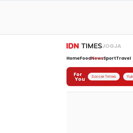
JOGJA
Home
Food
News
Sport
Travel
For
Soccer Times
Yuk 
You