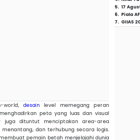
5
.
17 Agus
6
.
Piala A
7
.
GIIAS 2
-world,
desain
level memegang peran
 menghadirkan peta yang luas dan visual
 juga dituntut menciptakan area-area
p, menantang, dan terhubung secara logis.
 membuat pemain betah menjelajahi dunia