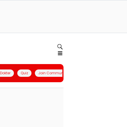
l Dokter
Quiz
Join Community