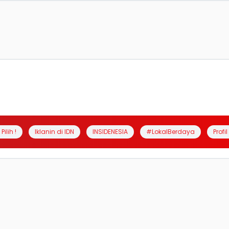
Pilih !
Iklanin di IDN
INSIDENESIA
#LokalBerdaya
Profi