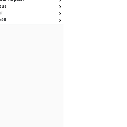
tus
FF
026