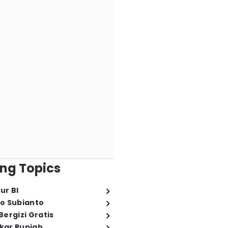
ng Topics
ur BI
o Subianto
ergizi Gratis
ukar Rupiah