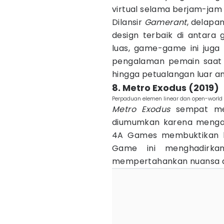
virtual selama berjam-jam 
Dilansir
Gamerant
, delapan
design terbaik di antara
luas, game-game ini juga
pengalaman pemain saat m
hingga petualangan luar an
8. Metro Exodus (2019)
Perpaduan elemen linear dan open-world 
Metro Exodus
sempat men
diumumkan karena mengad
4A Games membuktikan ba
Game ini menghadirka
mempertahankan nuansa at