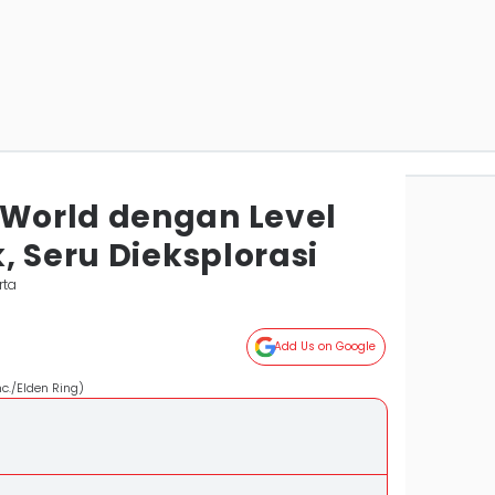
World dengan Level
, Seru Dieksplorasi
rta
Add Us on Google
nc./Elden Ring)