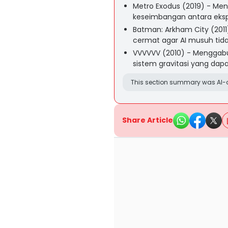
Metro Exodus (2019) - Me
keseimbangan antara ekspl
Batman: Arkham City (2011
cermat agar AI musuh tida
VVVVVV (2010) - Menggab
sistem gravitasi yang dapa
This section summary was AI-a
Share Article