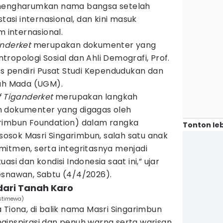
engharumkan nama bangsa setelah
si internasional, dan kini masuk
m internasional.
anderket
merupakan dokumenter yang
ropologi Sosial dan Ahli Demografi, Prof.
us pendiri Pusat Studi Kependudukan dan
jah Mada (UGM).
f Tiganderket
merupakan langkah
m dokumenter yang digagas oleh
arimbun Foundation) dalam rangka
Tonton leb
sok Masri Singarimbun, salah satu anak
mitmen, serta integritasnya menjadi
asi dan kondisi Indonesia saat ini,” ujar
esnawan, Sabtu (4/4/2026).
dari Tanah Karo
Istimewa)
 Tiona, di balik nama Masri Singarimbun
ginspirasi dan penuh warna serta warisan