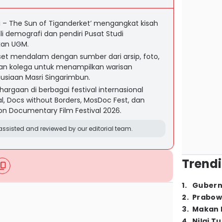
 – The Sun of Tiganderket’ mengangkat kisah
li demografi dan pendiri Pusat Studi
kan UGM.
riset mendalam dengan sumber dari arsip, foto,
dan kolega untuk menampilkan warisan
nusiaan Masri Singarimbun.
argaan di berbagai festival internasional
val, Docs without Borders, MosDoc Fest, dan
n Documentary Film Festival 2026.
ssisted and reviewed by our editorial team.
Trendi
1
.
Gubern
2
.
Prabow
3
.
Makan B
4
.
Nilai T