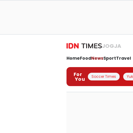
JOGJA
Home
Food
News
Sport
Travel
For
Soccer Times
Yuk 
You