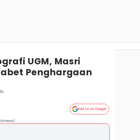
ografi UGM, Masri
Sabet Penghargaan
ta
Add Us on Google
Istimewa)