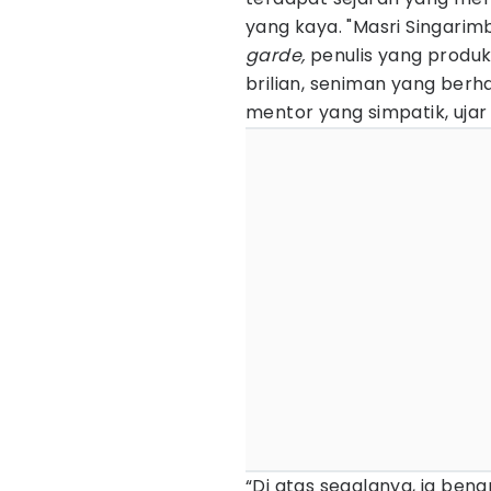
yang kaya. "Masri Singarim
garde,
penulis yang produkt
brilian, seniman yang berha
mentor yang simpatik, ujar
“Di atas segalanya, ia bena