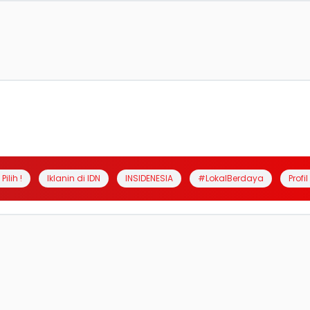
Pilih !
Iklanin di IDN
INSIDENESIA
#LokalBerdaya
Profi