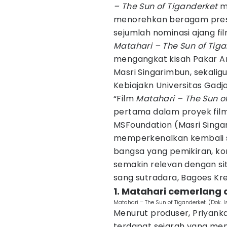
– The Sun of Tiganderket
m
menorehkan beragam presta
sejumlah nominasi ajang fil
Matahari – The Sun of Tig
mengangkat kisah Pakar Ant
Masri Singarimbun, sekalig
Kebiajakn Universitas Gad
“Film
Matahari – The Sun o
pertama dalam proyek fil
MSFoundation (Masri Sing
memperkenalkan kembali so
bangsa yang pemikiran, ko
semakin relevan dengan situ
sang sutradara, Bagoes Kr
1. Matahari cemerlang 
Matahari – The Sun of Tiganderket. (Dok. 
Menurut produser, Priyanka
terdapat sejarah yang men