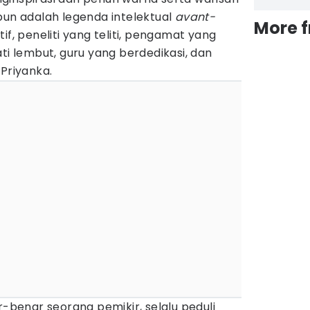
bun adalah legenda intelektual
avant-
More 
if, peneliti yang teliti, pengamat yang
ti lembut, guru yang berdedikasi, dan
 Priyanka.
r-benar seorang pemikir, selalu peduli