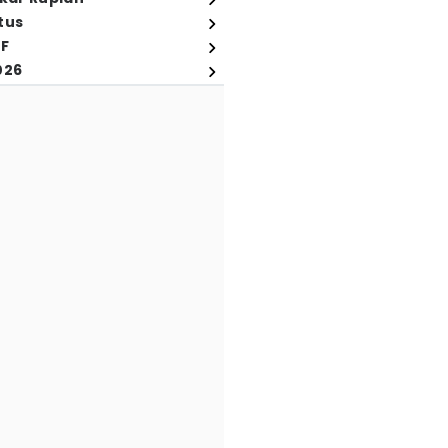
tus
FF
026