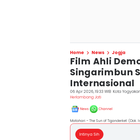
Home
News
Jogja
Film Ahli Dem
Singarimbun 
Internasional
06 Apr 2026, 19:33 WIB
Kota Yogyakar
Herlambang Jati
News
Channel
Matahari – The Sun of Tiganderket. (Dok. 
Intinya Sih