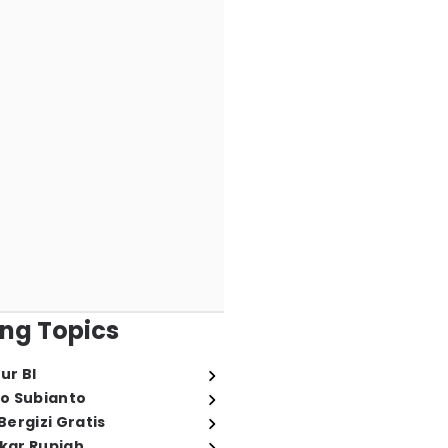
ng Topics
ur BI
o Subianto
ergizi Gratis
ukar Rupiah