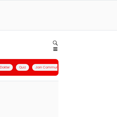
l Dokter
Quiz
Join Community