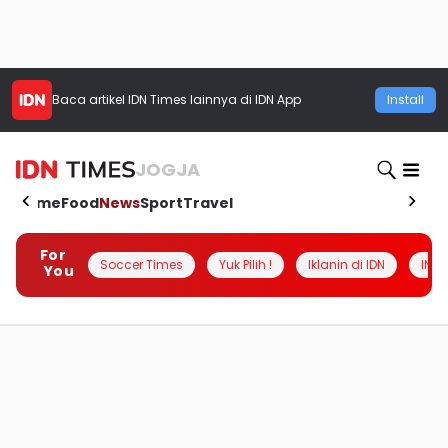
Baca artikel
IDN Times
lainnya di IDN App
Install
JOGJA
Home
Food
News
Sport
Travel
For
Soccer Times
Yuk Pilih !
Iklanin di IDN
INSI
You