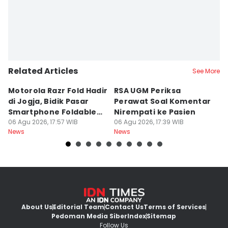
Related Articles
See More
Motorola Razr Fold Hadir
RSA UGM Periksa
A
di Jogja, Bidik Pasar
Perawat Soal Komentar
L
Smartphone Foldable
Nirempati ke Pasien
P
Premium
06 Agu 2026, 17:57 WIB
06 Agu 2026, 17:39 WIB
E
06
News
News
Ne
About Us
Editorial Team
Contact Us
Terms of Services
Pedoman Media Siber
Index
Sitemap
Follow Us