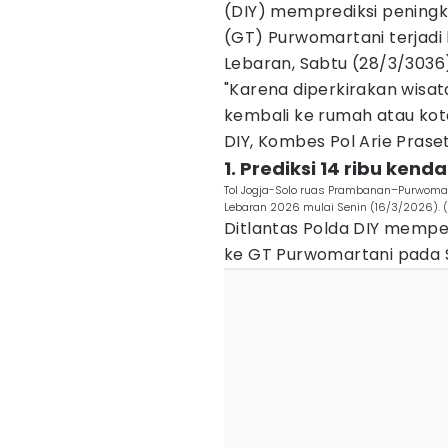
(DIY) memprediksi peningka
(GT) Purwomartani terjadi 
Lebaran, Sabtu (28/3/3036
"Karena diperkirakan wisa
kembali ke rumah atau kot
DIY, Kombes Pol Arie Prase
1. Prediksi 14 ribu kend
Tol Jogja-Solo ruas Prambanan–Purwoma
Lebaran 2026 mulai Senin (16/3/2026). 
Ditlantas Polda DIY mempe
ke GT Purwomartani pada S