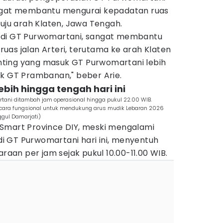
angat membantu mengurai kepadatan ruas
nuju arah Klaten, Jawa Tengah.
 di GT Purwomartani, sangat membantu
as jalan Arteri, terutama ke arah Klaten
ounting yang masuk GT Purwomartani lebih
uk GT Prambanan," beber Arie.
ebih hingga tengah hari ini
tani ditambah jam operasional hingga pukul 22.00 WIB.
ecara fungsional untuk mendukung arus mudik Lebaran 2026
ggul Damarjati)
Smart Province DIY, meski mengalami
 di GT Purwomartani hari ini, menyentuh
araan per jam sejak pukul 10.00-11.00 WIB.