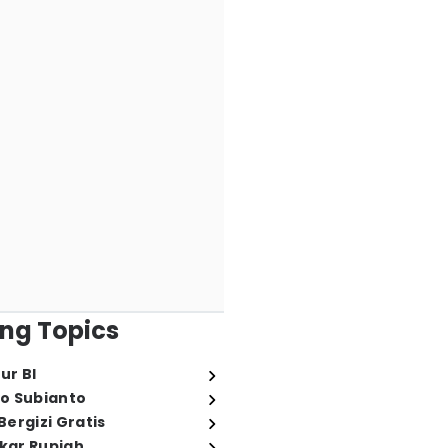
ng Topics
ur BI
o Subianto
ergizi Gratis
ukar Rupiah