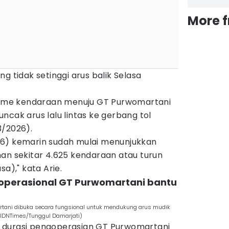
More 
g tidak setinggi arus balik Selasa
olume kendaraan menuju GT Purwomartani
ncak arus lalu lintas ke gerbang tol
3/2026).
26) kemarin sudah mulai menunjukkan
an sekitar 4.625 kendaraan atau turun
sa)," kata Arie.
operasional GT Purwomartani bantu
rtani dibuka secara fungsional untuk mendukung arus mudik
(IDNTimes/Tunggul Damarjati)
 durasi pengoperasian GT Purwomartani