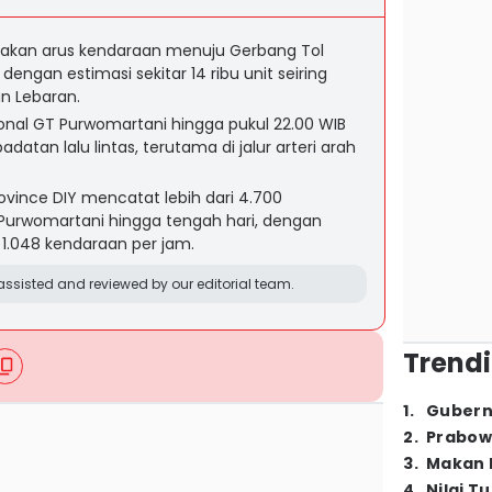
njakan arus kendaraan menuju Gerbang Tol
engan estimasi sekitar 14 ribu unit seiring
n Lebaran.
onal GT Purwomartani hingga pukul 22.00 WIB
adatan lalu lintas, terutama di jalur arteri arah
ovince DIY mencatat lebih dari 4.700
 Purwomartani hingga tengah hari, dengan
.048 kendaraan per jam.
ssisted and reviewed by our editorial team.
Trendi
1
.
Gubern
2
.
Prabow
3
.
Makan B
4
.
Nilai T