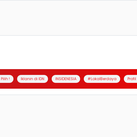
Pilih !
Iklanin di IDN
INSIDENESIA
#LokalBerdaya
Profi