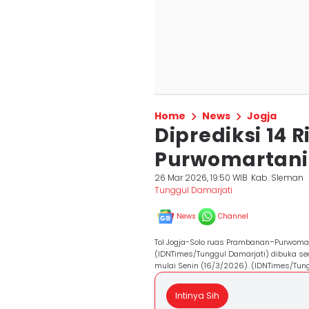
Home
News
Jogja
Diprediksi 14 R
Purwomartani 
26 Mar 2026, 19:50 WIB
Kab. Sleman
Tunggul Damarjati
News
Channel
Tol Jogja-Solo ruas Prambanan–Purwomar
(IDNTimes/Tunggul Damarjati) dibuka s
mulai Senin (16/3/2026). (IDNTimes/Tun
Intinya Sih