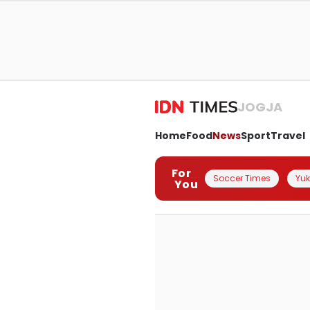
JOGJA
Home
Food
News
Sport
Travel
For
Soccer Times
Yuk 
You