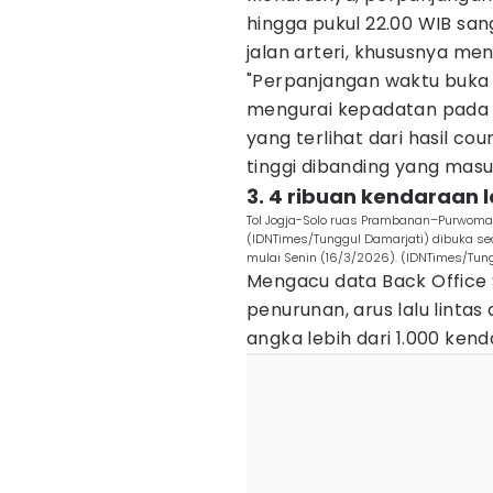
hingga pukul 22.00 WIB s
jalan arteri, khususnya me
"Perpanjangan waktu buka
mengurai kepadatan pada ru
yang terlihat dari hasil c
tinggi dibanding yang mas
3. 4 ribuan kendaraan l
Tol Jogja-Solo ruas Prambanan–Purwomar
(IDNTimes/Tunggul Damarjati) dibuka s
mulai Senin (16/3/2026). (IDNTimes/Tun
Mengacu data Back Office 
penurunan, arus lalu lintas
angka lebih dari 1.000 kend