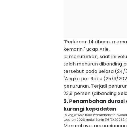
"Perkiraan 14 ribuan, meman
kemarin," ucap Arie.
Ia menuturkan, saat ini v
telah menurun dibanding pu
tersebut pada Selasa (24/
"Angka per Rabu (25/3/20
penurunan. Terjadi penurun
23,8 persen (dibanding Sela
2. Penambahan durasi 
kurangi kepadatan
Tol Jogja-Solo ruas Prambanan–Purwoma
Lebaran 2026 mulai Senin (16/3/2026). 
Menurutnya, perpanjangan