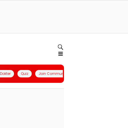
l Dokter
Quiz
Join Community