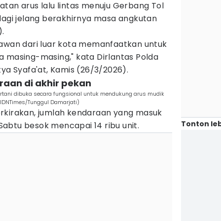
tan arus lalu lintas menuju Gerbang Tol
lagi jelang berakhirnya masa angkutan
).
tawan dari luar kota memanfaatkan untuk
a masing-masing," kata Dirlantas Polda
tya Syafa'at, Kamis (26/3/2026).
araan di akhir pekan
rtani dibuka secara fungsional untuk mendukung arus mudik
(IDNTimes/Tunggul Damarjati)
rkirakan, jumlah kendaraan yang masuk
Tonton leb
abtu besok mencapai 14 ribu unit.