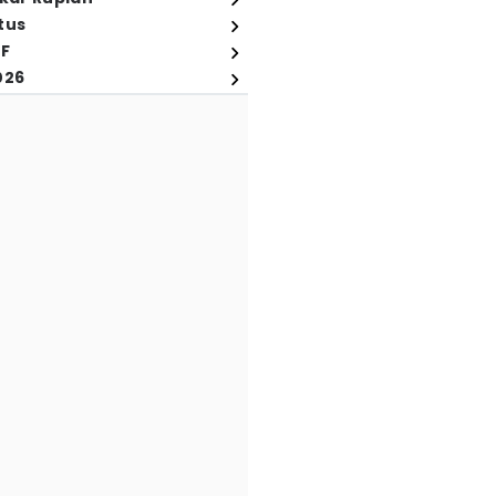
tus
FF
026