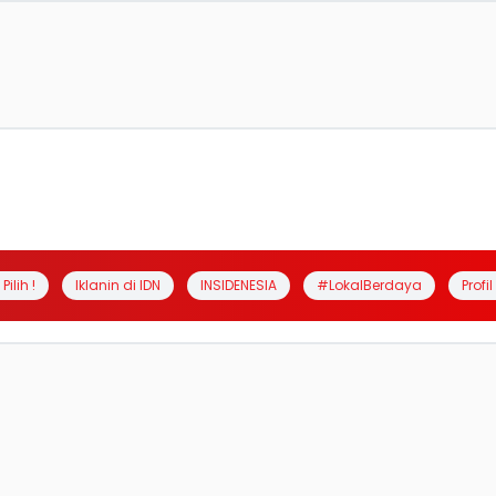
Pilih !
Iklanin di IDN
INSIDENESIA
#LokalBerdaya
Profi