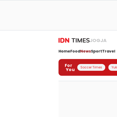
JOGJA
Home
Food
News
Sport
Travel
For
Soccer Times
Yuk 
You