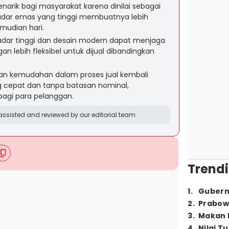
narik bagi masyarakat karena dinilai sebagai
. Kadar emas yang tinggi membuatnya lebih
mudian hari.
dar tinggi dan desain modern dapat menjaga
gan lebih fleksibel untuk dijual dibandingkan
n kemudahan dalam proses jual kembali
 cepat dan tanpa batasan nominal,
agi para pelanggan.
ssisted and reviewed by our editorial team.
Trendi
1
.
Gubern
2
.
Prabow
3
.
Makan B
4
.
Nilai T