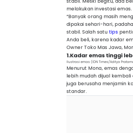
stabil. Meski begitu, ada b
melakukan investasi emas.
“Banyak orang masih meng
dipakai sehari-hari, padaha
stabil. Salah satu
tips
penti
Anda beli, karena kadar em
Owner Toko Mas Jawa, Mona
1.Kadar emas tinggi lebi
Ilustrasi emas (IDN Times/Aditya Pratam
Menurut Mona, emas dengan
lebih mudah dijual kembali
juga berusaha menjamin ka
standar.