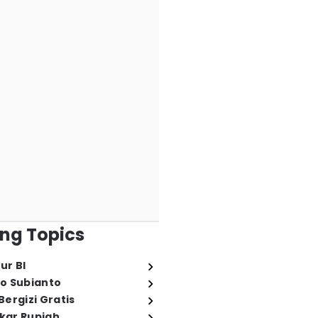
ng Topics
ur BI
o Subianto
ergizi Gratis
ukar Rupiah