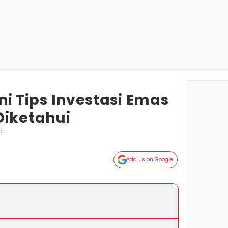
 Ini Tips Investasi Emas
Diketahui
a
Add Us on Google