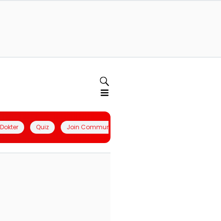
l Dokter
Quiz
Join Community