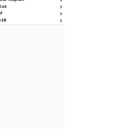
tus
FF
026