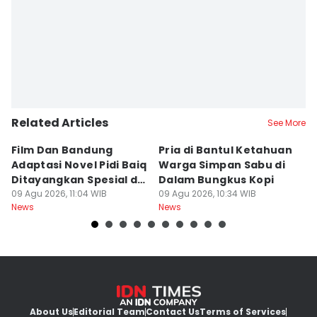
Related Articles
See More
Film Dan Bandung
Pria di Bantul Ketahuan
J
Adaptasi Novel Pidi Baiq
Warga Simpan Sabu di
P
Ditayangkan Spesial di
Dalam Bungkus Kopi
H
Jogja
09 Agu 2026, 11:04 WIB
09 Agu 2026, 10:34 WIB
I
09
News
News
Ne
About Us
Editorial Team
Contact Us
Terms of Services