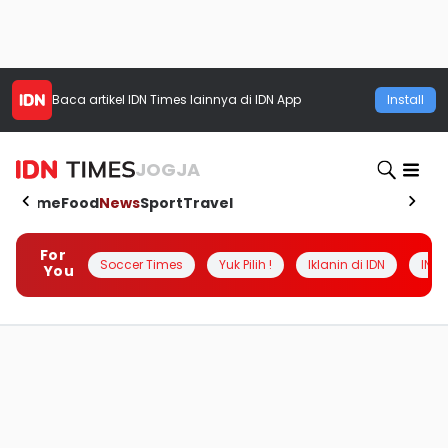
Baca artikel
IDN Times
lainnya di IDN App
Install
JOGJA
Home
Food
News
Sport
Travel
For
Soccer Times
Yuk Pilih !
Iklanin di IDN
INSI
You