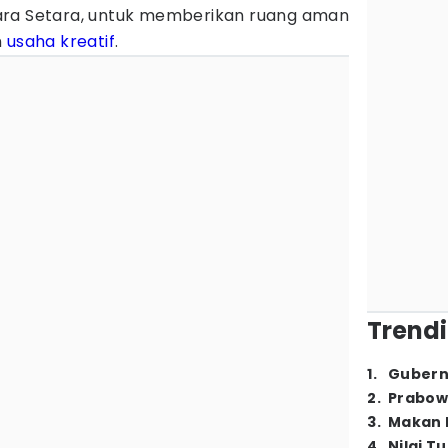
ara Setara, untuk memberikan ruang aman
n
usaha
kreatif
.
Trendi
1
.
Gubern
2
.
Prabow
3
.
Makan B
4
.
Nilai T