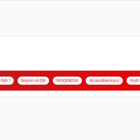
Pilih !
Iklanin di IDN
INSIDENESIA
#LokalBerdaya
Profi