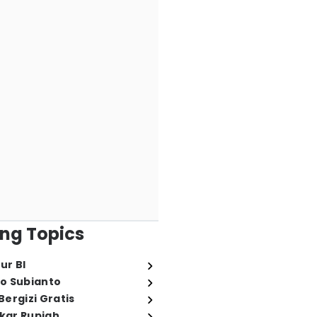
ng Topics
ur BI
o Subianto
ergizi Gratis
ukar Rupiah