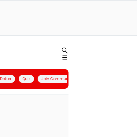
l Dokter
Quiz
Join Community