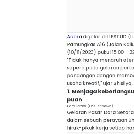
Acara
digelar di LIBSTUD (L
Pamungkas A16 (Jalan Kali
(10/11/2023) pukul 15.00 - 2
"Tidak hanya menaruh aten
seperti pada gelaran perta
pandangan dengan memberi
usaha kreatif," ujar Shisily
1. Menjaga keberlangs
puan
Dara Setara. (Dok. Istimewa)
Gelaran Pasar Dara Setar
dalam sebuah perayaan un
hiruk-pikuk kerja setiap har