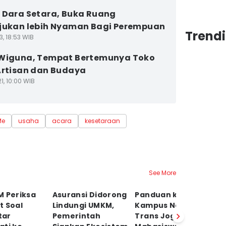
 Dara Setara, Buka Ruang
jukan lebih Nyaman Bagi Perempuan
Trend
3, 18:53 WIB
 Wiguna, Tempat Bertemunya Toko
Artisan dan Budaya
1, 10:00 WIB
Me
usaha
acara
kesetaraan
See More
M Periksa
Asuransi Didorong
Panduan ke
Ko
t Soal
Lindungi UMKM,
Kampus Naik
P
tar
Pemerintah
Trans Jogja buat
N