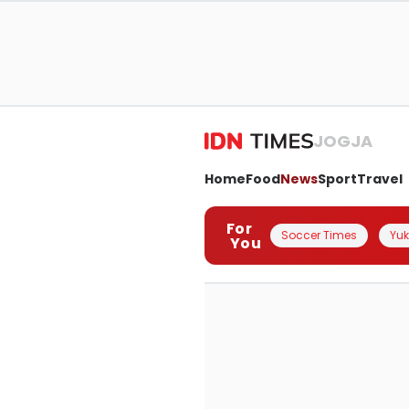
JOGJA
Home
Food
News
Sport
Travel
For
Soccer Times
Yuk 
You