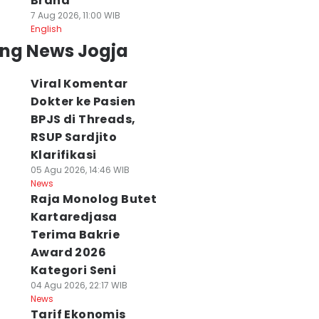
Brand
7 Aug 2026, 11:00 WIB
English
ing News Jogja
Viral Komentar
Dokter ke Pasien
BPJS di Threads,
RSUP Sardjito
Klarifikasi
05 Agu 2026, 14:46 WIB
News
Raja Monolog Butet
Kartaredjasa
Terima Bakrie
Award 2026
Kategori Seni
laborasi Unik
Viral Komentar
Cuaca Jogja dan
04 Agu 2026, 22:17 WIB
ameran di JEC,
Pasien BPJS di
Sekitarnya 6
News
ikmati Matcha
Medsos, Sardjito
Agustus
Tarif Ekonomis