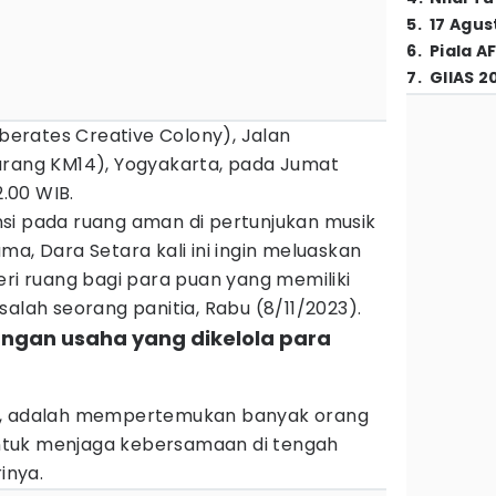
5
.
17 Agus
6
.
Piala A
7
.
GIIAS 2
iberates Creative Colony), Jalan
urang KM14), Yogyakarta, pada Jumat
2.00 WIB.
si pada ruang aman di pertunjukan musik
ma, Dara Setara kali ini ingin meluaskan
 ruang bagi para puan yang memiliki
a, salah seorang panitia, Rabu (8/11/2023).
ungan usaha yang dikelola para
a, adalah mempertemukan banyak orang
tuk menjaga kebersamaan di tengah
inya.