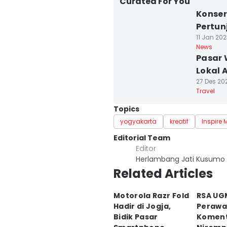
Curated For You
Konser
Pertun
11 Jan 202
News
Pasar
Lokal 
27 Des 202
Travel
Topics
yogyakarta
kreatif
Inspire 
Editorial Team
Editor
Herlambang Jati Kusumo
Related Articles
Motorola Razr Fold
RSA UG
Hadir di Jogja,
Perawa
Bidik Pasar
Komen