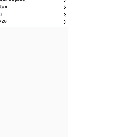
tus
FF
026