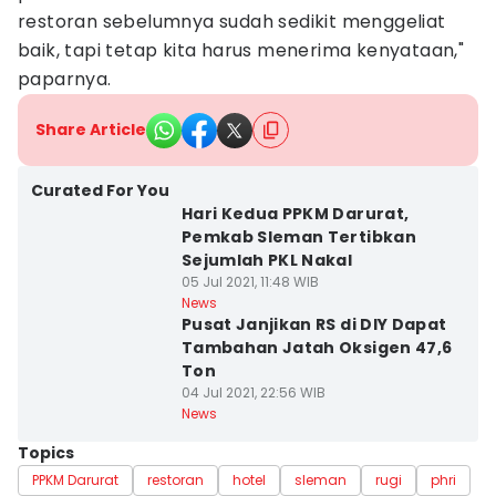
restoran sebelumnya sudah sedikit menggeliat
baik, tapi tetap kita harus menerima kenyataan,"
paparnya.
Share Article
Curated For You
Hari Kedua PPKM Darurat,
Pemkab Sleman Tertibkan
Sejumlah PKL Nakal
05 Jul 2021, 11:48 WIB
News
Pusat Janjikan RS di DIY Dapat
Tambahan Jatah Oksigen 47,6
Ton
04 Jul 2021, 22:56 WIB
News
Topics
PPKM Darurat
restoran
hotel
sleman
rugi
phri