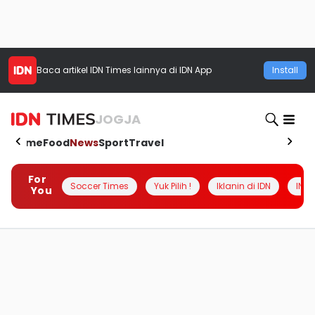
Baca artikel
IDN Times
lainnya di IDN App
Install
JOGJA
Home
Food
News
Sport
Travel
For
Soccer Times
Yuk Pilih !
Iklanin di IDN
INSI
You