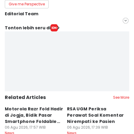
Give me Perspective
Editorial Team
Editor
Tonton lebih seru di
Siti Umaiyah
Editor
Paulus Risang
Related Articles
See More
Motorola Razr Fold Hadir
RSA UGM Periksa
A
di Jogja, Bidik Pasar
Perawat Soal Komentar
L
Smartphone Foldable
Nirempati ke Pasien
P
Premium
06 Agu 2026, 17:57 WIB
06 Agu 2026, 17:39 WIB
E
06
News
News
Ne