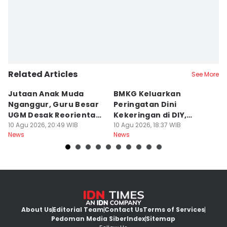
Related Articles
See More
Jutaan Anak Muda
BMKG Keluarkan
M
Nganggur, Guru Besar
Peringatan Dini
R
UGM Desak Reorientasi
Kekeringan di DIY,
P
Pendidikan
10 Agu 2026, 20:49 WIB
Kategori Awas
10 Agu 2026, 18:37 WIB
B
10
News
News
Ne
About Us
Editorial Team
Contact Us
Terms of Services
Pedoman Media Siber
Index
Sitemap