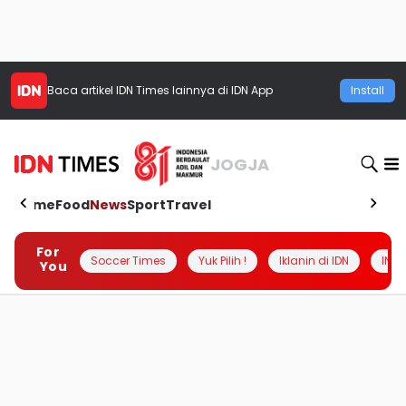
Baca artikel
IDN Times
lainnya di IDN App
Install
JOGJA
Home
Food
News
Sport
Travel
For
Soccer Times
Yuk Pilih !
Iklanin di IDN
INSI
You