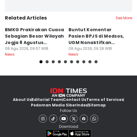
Related Articles
See More
BMKG Prakirakan Cuaca
Buntut Komentar
Sr
Sebagian Besar Wilayah
Pasien BPJS di Medsos,
Ti
Jogja 8 Agustus
UGM Nonaktifkan
P
Berawan
08 Agu 2026, 09:57 WIB
Dokter PPDS
08 Agu 2026, 09:28 WIB
J
08
News
News
Ne
About Us
Editorial Team
Contact Us
Terms of Services
Pedoman Media Siber
Index
Sitemap
Follow Us
Download