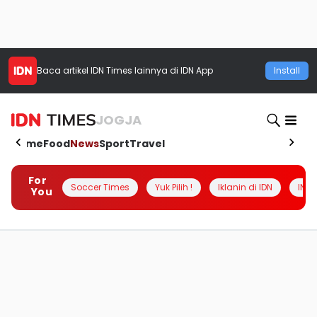
Baca artikel
IDN Times
lainnya di IDN App
Install
JOGJA
Home
Food
News
Sport
Travel
For
Soccer Times
Yuk Pilih !
Iklanin di IDN
INSI
You