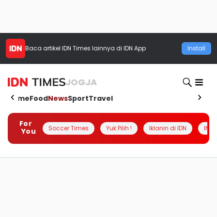
Baca artikel
IDN Times
lainnya di IDN App
Install
JOGJA
Home
Food
News
Sport
Travel
For
Soccer Times
Yuk Pilih !
Iklanin di IDN
INSI
You