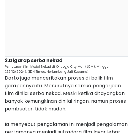
2.Digarap serba nekad
Pemutaran film Modal Nekad di XXI Jogja City Mall (JCM), Minggu
(22/12/2024). (IDN Times/Herlambang Jati Kusumo)
Darto juga menceritakan proses di balik film
garapannya itu. Menurutnya semua pengerjaan
film dinilai serba nekad. Meski ketika ditayangkan
banyak kemungkinan dinilai ringan, namun proses
pembuatan tidak mudah.
Ia menyebut pengalaman ini menjadi pengalaman
pertamanya menjadi sutradara film layar lebar.