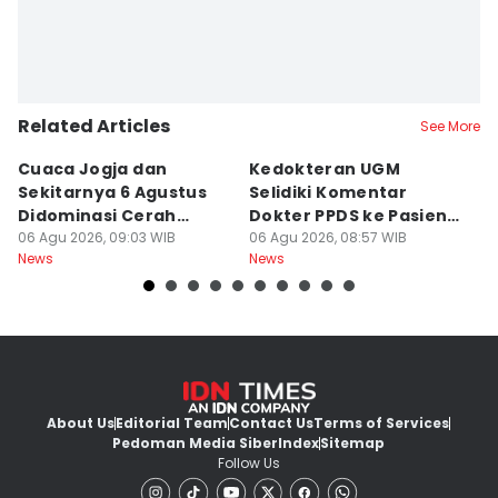
Related Articles
See More
Cuaca Jogja dan
Kedokteran UGM
R
Sekitarnya 6 Agustus
Selidiki Komentar
Tr
Didominasi Cerah
Dokter PPDS ke Pasien
P
Berawan
06 Agu 2026, 09:03 WIB
BPJS di Medsos
06 Agu 2026, 08:57 WIB
P
05
News
News
Ne
About Us
Editorial Team
Contact Us
Terms of Services
Pedoman Media Siber
Index
Sitemap
Follow Us