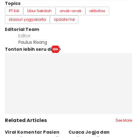
Topics
PT KAI
Libur Sekolah
anak-anak
aktivitas
stasiun yogyakarta
Update me
Editorial Team
Editor
Paulus Risang
Tonton lebih seru di
Related Articles
See More
Viral Komentar Pasien
Cuaca Jogja dan
K