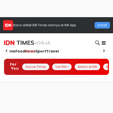
Baca artikel
IDN Times
lainnya di IDN App
Install
JOGJA
Home
Food
News
Sport
Travel
For
Soccer Times
Yuk Pilih !
Iklanin di IDN
INSI
You