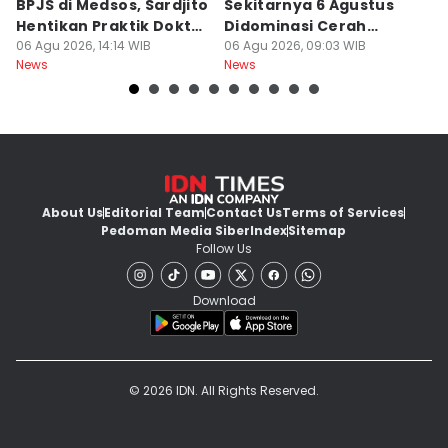
BPJS di Medsos, Sardjito
Sekitarnya 6 Agustus
S
Hentikan Praktik Dokter
Didominasi Cerah
D
PPDS
06 Agu 2026, 14:14 WIB
Berawan
06 Agu 2026, 09:03 WIB
B
06
News
News
Ne
About Us
Editorial Team
Contact Us
Terms of Services
Pedoman Media Siber
Index
Sitemap
Follow Us
Download
© 2026 IDN. All Rights Reserved.