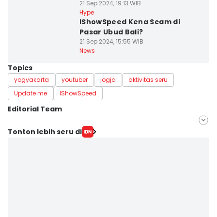
21 Sep 2024, 19:13 WIB
Hype
IShowSpeed Kena Scam di
Pasar Ubud Bali?
21 Sep 2024, 15:55 WIB
News
Topics
yogyakarta
youtuber
jogja
aktivitas seru
Update me
IShowSpeed
Editorial Team
Editor
Tonton lebih seru di
Dyar Ayu
Editor
Paulus Risang