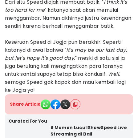
Dari situ Speed diajak membuat batik. "
I think it's
too hard for me
" katanya saat akan memulai
menggambar. Namun akhirnya justru kesenangan
sendiri karena berhasil menggambar batik.
Keseruan Speed di Jogja pun berakhir. Seperti
katanya di awal bahwa "
It's may be our last day,
but let's hope it's good day,
" meski di satu sisi ia
juga berulang kali mengingatkan para fansnya
untuk santai supaya tetap bisa kondusif.
Well
,
semoga Speed gak kapok dan mau kembali lagi
ke Jogja ya!
Share Article
Curated For You
8 Momen Lucu IShowSpeed Live
Streaming di Bali