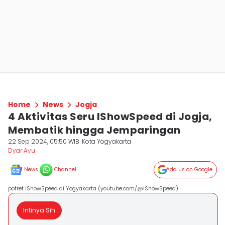
Home
News
Jogja
4 Aktivitas Seru IShowSpeed di Jogja,
Membatik hingga Jemparingan
22 Sep 2024, 05:50 WIB
Kota Yogyakarta
Dyar Ayu
News
Channel
Add Us on Google
potret IShowSpeed di Yogyakarta (youtube.com/@IShowSpeed)
Intinya Sih