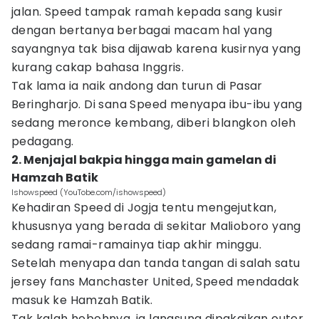
jalan. Speed tampak ramah kepada sang kusir
dengan bertanya berbagai macam hal yang
sayangnya tak bisa dijawab karena kusirnya yang
kurang cakap bahasa Inggris.
Tak lama ia naik andong dan turun di Pasar
Beringharjo. Di sana Speed menyapa ibu-ibu yang
sedang meronce kembang, diberi blangkon oleh
pedagang.
2. Menjajal bakpia hingga main gamelan di
Hamzah Batik
Ishowspeed (YouTobe.com/ishowspeed)
Kehadiran Speed di Jogja tentu mengejutkan,
khususnya yang berada di sekitar Malioboro yang
sedang ramai-ramainya tiap akhir minggu.
Setelah menyapa dan tanda tangan di salah satu
jersey fans Manchaster United, Speed mendadak
masuk ke Hamzah Batik.
Tak kalah hebohnya, ia langsung dipakaikan outer