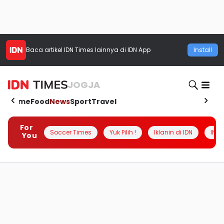
Baca artikel
IDN Times
lainnya di IDN App
Install
JOGJA
Home
Food
News
Sport
Travel
For
Soccer Times
Yuk Pilih !
Iklanin di IDN
INSI
You