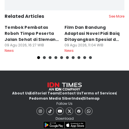
Related Articles
See More
Tembok Pembatas
Film Dan Bandung
P
Roboh Timpa Peserta
Adaptasi Novel Pidi Baiq
W
Jalan Sehat di Sleman,
Ditayangkan Spesial di
D
10 Orang Luka
09 Agu 2026, 16:27 WIB
Jogja
09 Agu 2026, 11:04 WIB
09
News
News
Ne
About Us
Editorial Team
Contact Us
Terms of Services
Pedoman Media Siber
Index
Sitemap
Follow Us
Download