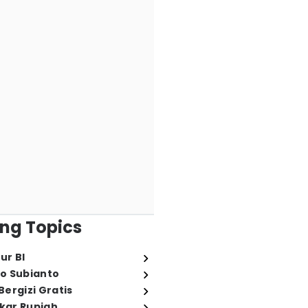
ng Topics
ur BI
o Subianto
ergizi Gratis
ukar Rupiah