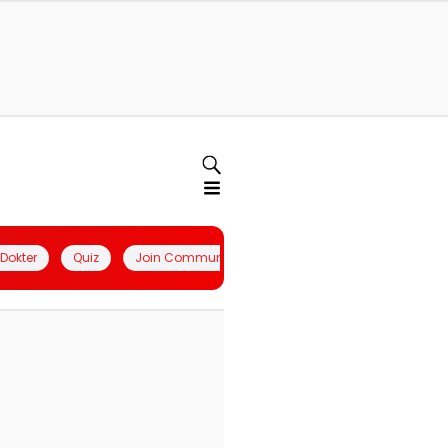
l Dokter
Quiz
Join Community