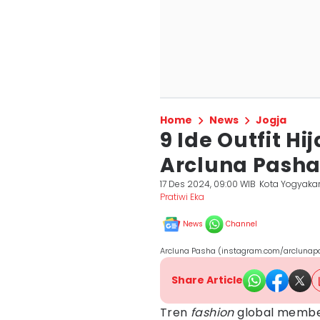
Home
News
Jogja
9 Ide Outfit Hi
Arcluna Pasha,
17 Des 2024, 09:00 WIB
Kota Yogyaka
Pratiwi Eka
News
Channel
Arcluna Pasha (instagram.com/arclunap
Share Article
Tren
fashion
global member