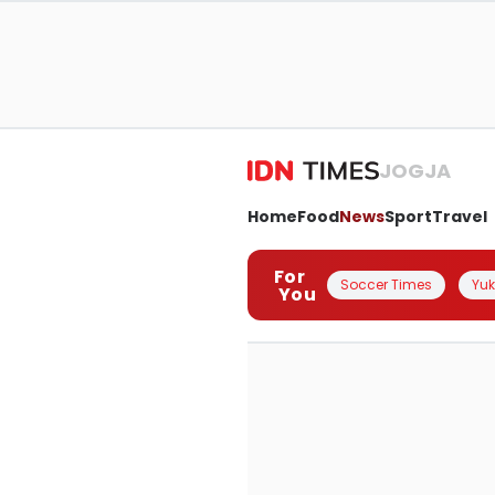
JOGJA
Home
Food
News
Sport
Travel
For
Soccer Times
Yuk 
You