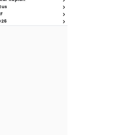
tus
FF
026