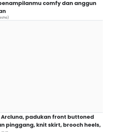
penampilanmu comfy dan anggun
an
asha)
 Arcluna, padukan front buttoned
an pinggang, knit skirt, brooch heels,