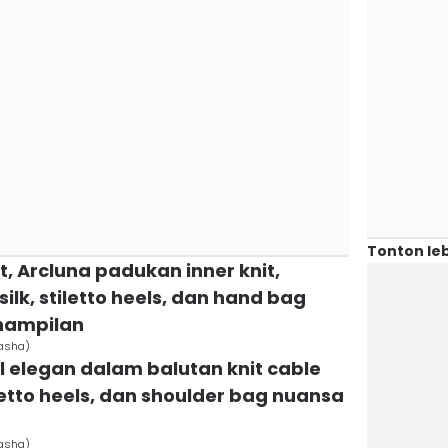
Tonton leb
, Arcluna padukan inner knit,
silk, stiletto heels, dan hand bag
nampilan
asha)
l elegan dalam balutan knit cable
iletto heels, dan shoulder bag nuansa
asha)