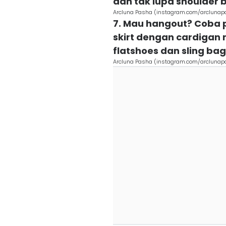
dan tak lupa shoulder 
Arcluna Pasha (instagram.com/arclunap
7. Mau hangout? Coba p
skirt dengan cardigan r
flatshoes dan sling bag
Arcluna Pasha (instagram.com/arclunap