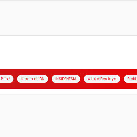
Pilih !
Iklanin di IDN
INSIDENESIA
#LokalBerdaya
Profi