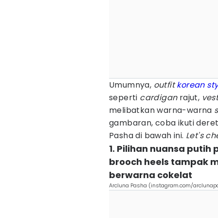
Umumnya,
outfit
korean sty
seperti
cardigan
rajut,
vest
melibatkan warna-warna
s
gambaran, coba ikuti dere
Pasha di bawah ini.
Let's ch
1. Pilihan nuansa putih 
brooch heels tampak 
berwarna cokelat
Arcluna Pasha (instagram.com/arclunap