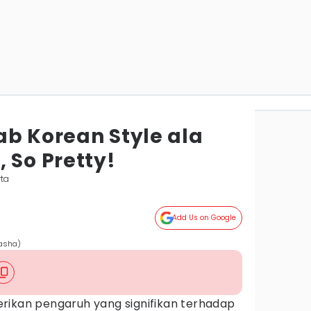
jab Korean Style ala
 So Pretty!
rta
Add Us on Google
asha)
ikan pengaruh yang signifikan terhadap