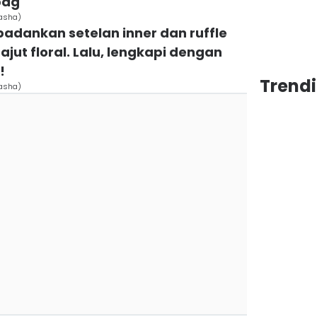
bag
asha)
adankan setelan inner dan ruffle
ajut floral. Lalu, lengkapi dengan
!
Trend
asha)