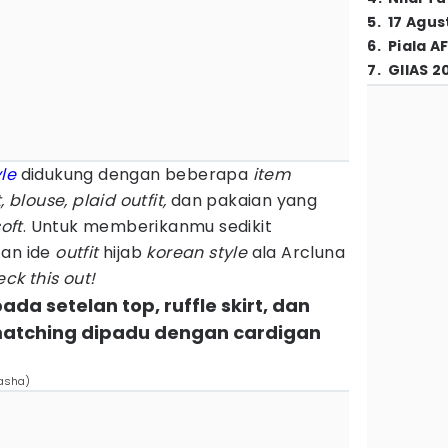
5
.
17 Agus
6
.
Piala A
7
.
GIIAS 2
le
didukung dengan beberapa
item
, blouse, plaid outfit,
dan pakaian yang
oft
. Untuk memberikanmu sedikit
tan ide
outfit
hijab
korean style
ala Arcluna
eck this out!
pada setelan top, ruffle skirt, dan
matching dipadu dengan cardigan
asha)