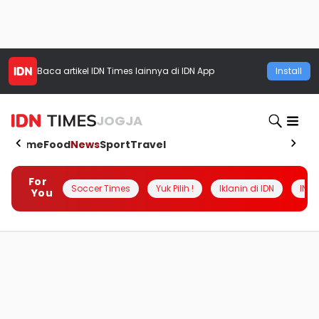
Baca artikel
IDN Times
lainnya di IDN App
Install
JOGJA
Home
Food
News
Sport
Travel
For
Soccer Times
Yuk Pilih !
Iklanin di IDN
INSI
You