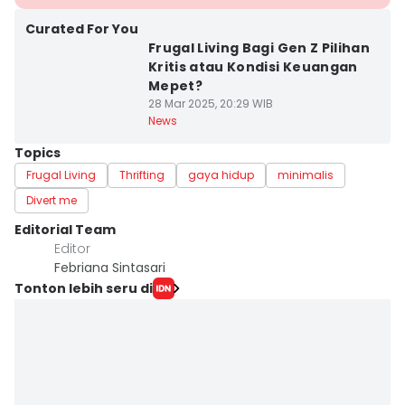
Curated For You
Frugal Living Bagi Gen Z Pilihan
Kritis atau Kondisi Keuangan
Mepet?
28 Mar 2025, 20:29 WIB
News
Topics
Frugal Living
Thrifting
gaya hidup
minimalis
Divert me
Editorial Team
Editor
Febriana Sintasari
Tonton lebih seru di