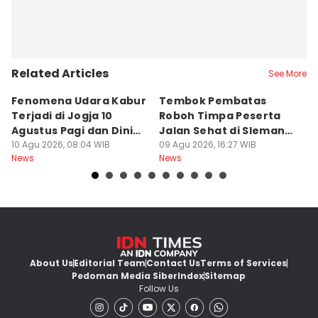
Related Articles
See More
Fenomena Udara Kabur
Tembok Pembatas
F
Terjadi di Jogja 10
Roboh Timpa Peserta
Ad
Agustus Pagi dan Dini
Jalan Sehat di Sleman,
D
Hari
10 Agu 2026, 08:04 WIB
10 Orang Luka
09 Agu 2026, 16:27 WIB
J
09
News
News
Ne
About Us
Editorial Team
Contact Us
Terms of Services
Pedoman Media Siber
Index
Sitemap
Follow Us