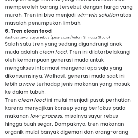
memperoleh barang tersebut dengan harga yang
murah. Tren ini bisa menjadi
win-win solution
atas
masalah penumpukan limbah.
6. Tren clean food
ilustrasi bekal sayur rebus (pexels.com/Antoni Shkraba Studio)
Salah satu tren yang sedang digandrungi anak
muda adalah c
lean food
. Tren ini dilatarbelakangi
oleh kemampuan generasi muda untuk
mengakses informasi mengenai apa saja yang
dikonsumsinya. Walhasil, generasi muda saat ini
lebih
aware
terhadap jenis makanan yang masuk
ke dalam tubuh.
Tren c
lean food
ini mulai menjadi pusat perhatian
karena menyajikan konsep yang berfokus pada
makanan
low-process
, misalnya sayur rebus
hingga buah segar. Dampaknya, tren makanan
organik mulai banyak digemari dan orang-orang